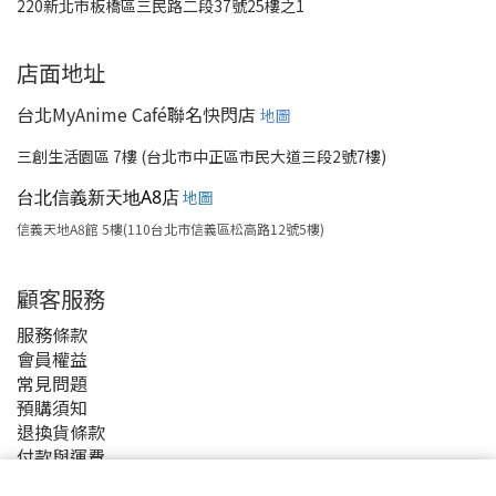
220新北市板橋區三民路二段37號25樓之1
店面地址
台北MyAnime Café聯名快閃店
地圖
三創生活園區 7樓 (台北市中正區市民大道三段2號7樓)
台北信義新天地A8店
地圖
信義天地A8館 5樓(110台北市信義區松高路12號5樓)
顧客服務
服務條款
會員權益
常見問題
預購須知
退換貨條款
付款與運費