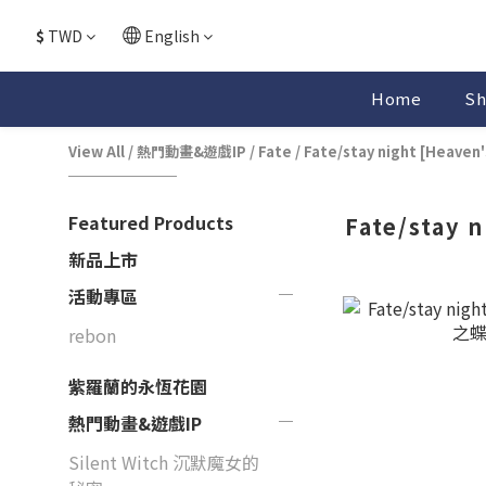
$
TWD
English
Home
Sh
View All
/
熱門動畫&遊戲IP
/
Fate
/
Fate/stay night [Heaven'
Featured Products
Fate/stay 
新品上市
活動專區
rebon
紫羅蘭的永恆花園
熱門動畫&遊戲IP
Silent Witch 沉默魔女的