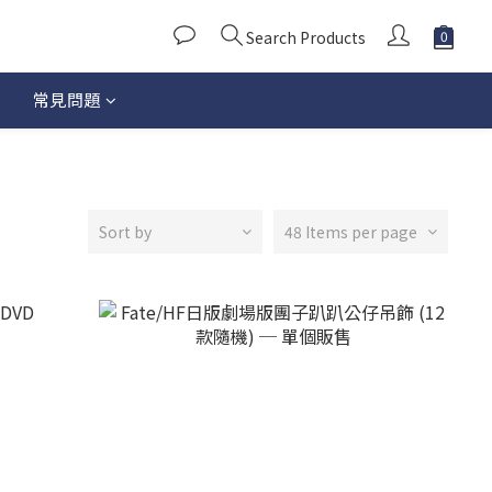
Search Products
常見問題
Sort by
48 Items per page