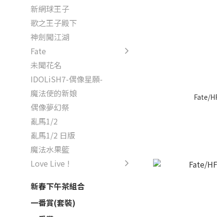
新網球王子
歌之王子殿下
神劍闖江湖
Fate
未聞花名
IDOLiSH7-偶像星願-
魔法使的新娘
Fate/
偶像夢幻祭
亂馬1/2
亂馬1/2 日版
魔法水果籃
Love Live !
新春下午茶組合
一番賞(套裝)