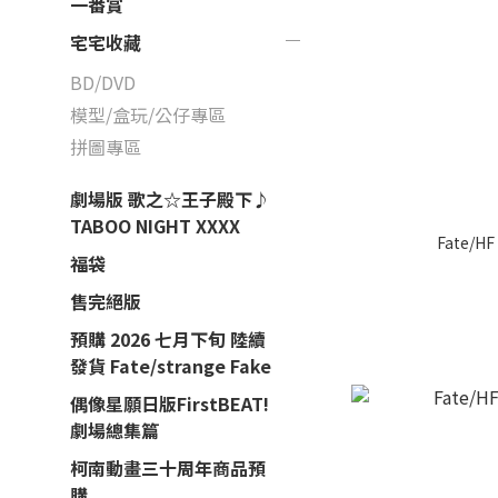
一番賞
宅宅收藏
BD/DVD
模型/盒玩/公仔專區
拼圖專區
劇場版 歌之☆王子殿下♪
TABOO NIGHT XXXX
Fate/
福袋
售完絕版
預購 2026 七月下旬 陸續
發貨 Fate/strange Fake
偶像星願日版FirstBEAT!
劇場總集篇
柯南動畫三十周年商品預
購