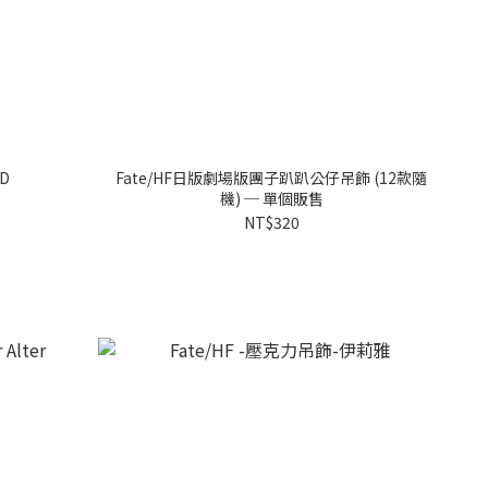
D
Fate/HF日版劇場版團子趴趴公仔吊飾 (12款隨
機) ─ 單個販售
NT$320