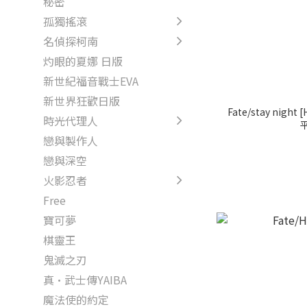
秘密
孤獨搖滾
名偵探柯南
灼眼的夏娜 日版
新世紀福音戰士EVA
新世界狂歡日版
Fate/stay night
時光代理人
戀與製作人
戀與深空
火影忍者
Free
寶可夢
棋靈王
鬼滅之刃
真·武士傳YAIBA
魔法使的約定