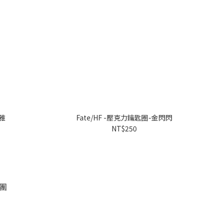
莉雅
Fate/HF -壓克力鑰匙圈-金閃閃
NT$250