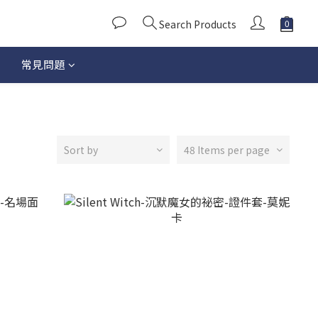
Search Products
常見問題
Sort by
48 Items per page