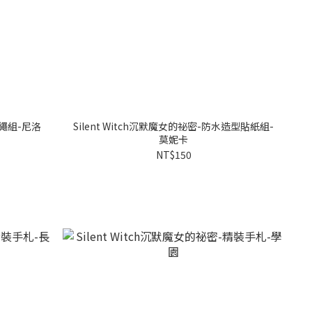
掛繩組-尼洛
Silent Witch沉默魔女的祕密-防水造型貼紙組-
莫妮卡
NT$150