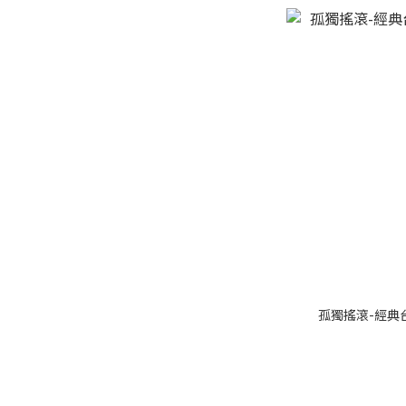
孤獨搖滾-經典