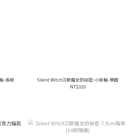
掛軸-長袍
Silent Witch沉默魔女的祕密-小掛軸-學園
NT$320