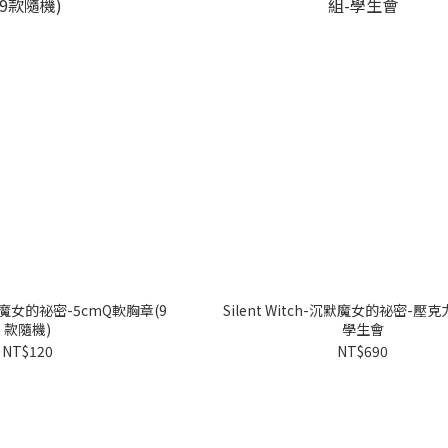
h沉默魔女的祕密-5cmQ軟胸章(9
Silent Witch-沉默魔女的祕密-壓
款隨機)
學生會
NT$120
NT$690