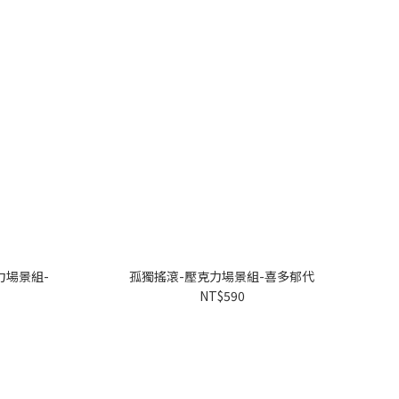
克力場景組-
孤獨搖滾-壓克力場景組-喜多郁代
NT$590