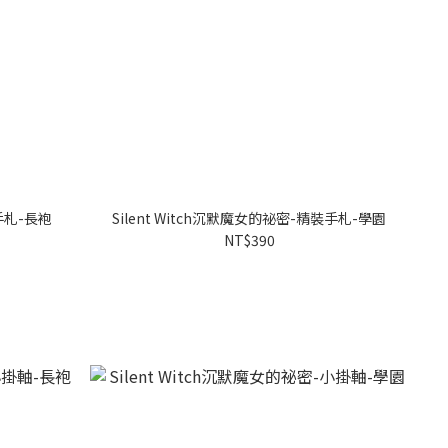
裝手札-長袍
Silent Witch沉默魔女的祕密-精裝手札-學園
NT$390