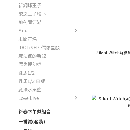
新網球王子
歌之王子殿下
神劍闖江湖
Fate
未聞花名
IDOLiSH7-偶像星願-
Silent Witc
魔法使的新娘
偶像夢幻祭
亂馬1/2
亂馬1/2 日版
魔法水果籃
Love Live !
新春下午茶組合
一番賞(套裝)