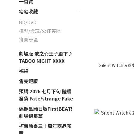
一番賞
宅宅收藏
BD/DVD
模型/盒玩/公仔專區
拼圖專區
劇場版 歌之☆王子殿下♪
TABOO NIGHT XXXX
Silent Witc
福袋
售完絕版
預購 2026 七月下旬 陸續
發貨 Fate/strange Fake
偶像星願日版FirstBEAT!
劇場總集篇
柯南動畫三十周年商品預
購