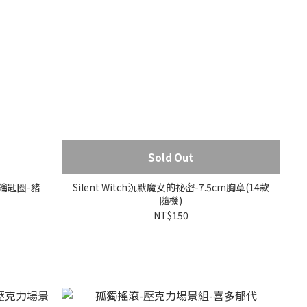
Sold Out
力鑰匙圈-豬
Silent Witch沉默魔女的祕密-7.5cm胸章(14款
隨機)
NT$150