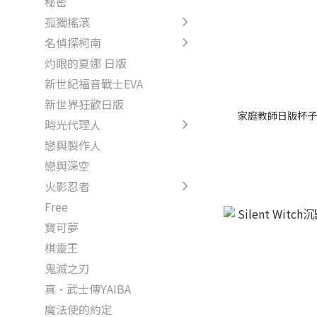
秘密
孤獨搖滾
名偵探柯南
灼眼的夏娜 日版
新世紀福音戰士EVA
新世界狂歡日版
家庭教師日版杯子
時光代理人
戀與製作人
戀與深空
火影忍者
Free
寶可夢
棋靈王
鬼滅之刃
真·武士傳YAIBA
魔法使的約定