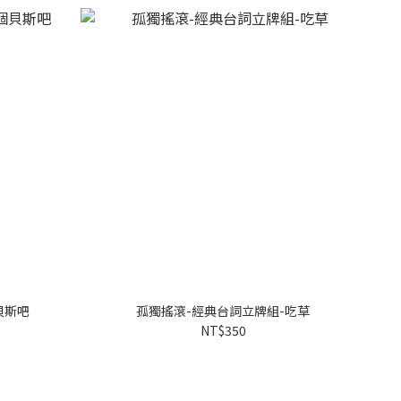
貝斯吧
孤獨搖滾-經典台詞立牌組-吃草
NT$350