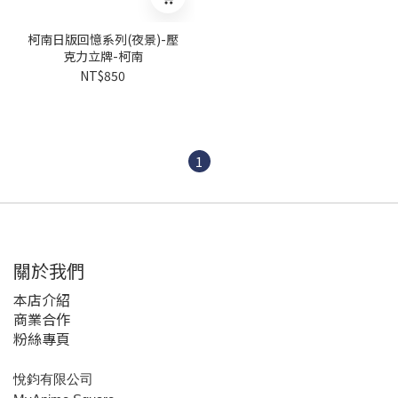
柯南日版回憶系列(夜景)-壓
克力立牌-柯南
NT$850
1
關於我們
本店介紹
商業合作
粉絲專頁
悅鈞有限公司