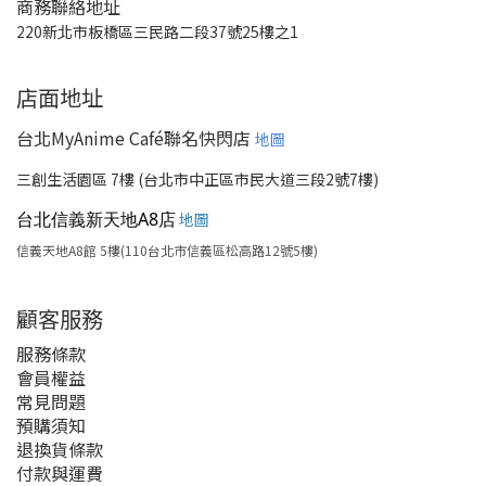
商務聯絡地址
220新北市板橋區三民路二段37號25樓之1
店面地址
台北MyAnime Café聯名快閃店
地圖
三創生活園區 7樓 (台北市中正區市民大道三段2號7樓)
台北信義新天地A8店
地圖
信義天地A8館 5樓(110台北市信義區松高路12號5樓)
顧客服務
服務條款
會員權益
常見問題
預購須知
退換貨條款
付款與運費