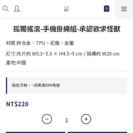
孤獨搖滾-手機掛繩組-承認欲求怪獸
材質:鋅合金、TPU、尼龍、金屬
尺寸:夾片約 W5.3~5.5 × H4.5~5 cm / 掛繩約 W20 cm
產地:中國
指定分類，~消費滿699免運
NT$220