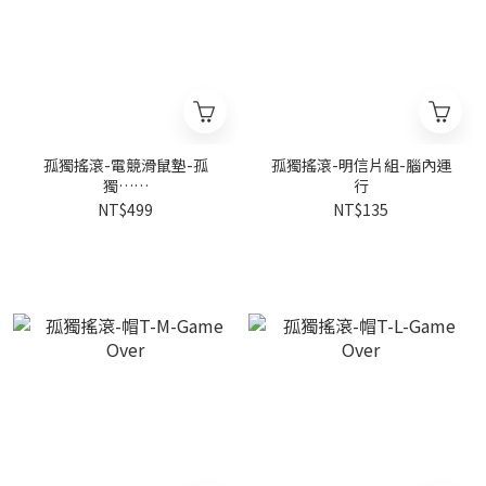
孤獨搖滾-電競滑鼠墊-孤
孤獨搖滾-明信片組-腦內運
獨……
行
NT$499
NT$135