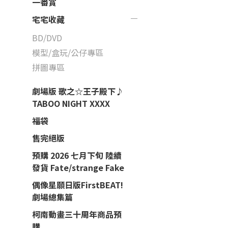
一番賞
宅宅收藏
BD/DVD
模型/盒玩/公仔專區
拼圖專區
劇場版 歌之☆王子殿下♪
TABOO NIGHT XXXX
福袋
售完絕版
預購 2026 七月下旬 陸續
發貨 Fate/strange Fake
偶像星願日版FirstBEAT!
劇場總集篇
柯南動畫三十周年商品預
購