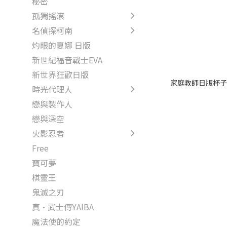
秘密
孤獨搖滾
名偵探柯南
灼眼的夏娜 日版
新世紀福音戰士EVA
新世界狂歡日版
家庭教師日版杯子
時光代理人
戀與製作人
戀與深空
火影忍者
Free
寶可夢
棋靈王
鬼滅之刃
真·武士傳YAIBA
魔法使的約定