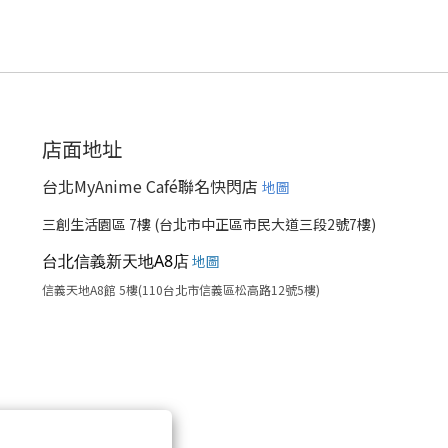
店面地址
台北MyAnime Café聯名快閃店
地圖
三創生活園區 7樓 (台北市中正區市民大道三段2號7樓)
台北信義新天地A8店
地圖
信義天地A8館 5樓(110台北市信義區松高路12號5樓)