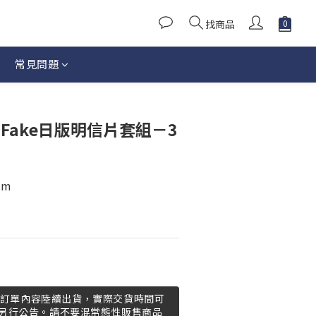
找商品
常見問題
立即購買
nge Fake日版明信片套組－3
mm
 依訂單內容陸續出貨，實際交貨時間可
另行公告。請不要混常態性販售商品