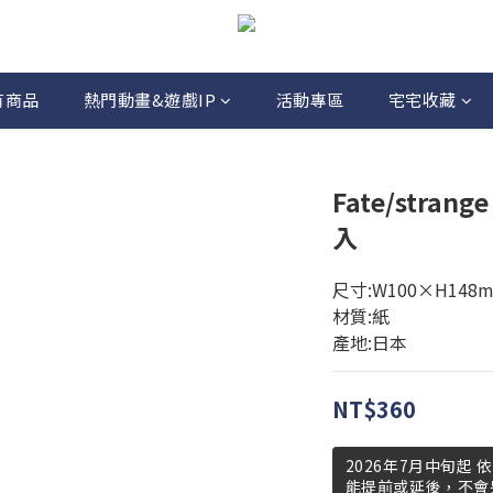
有商品
熱門動畫&遊戲IP
活動專區
宅宅收藏
Fate/stra
入
尺寸:W100×H148
材質:紙
產地:日本
NT$360
2026年7月中旬起
能提前或延後，不會