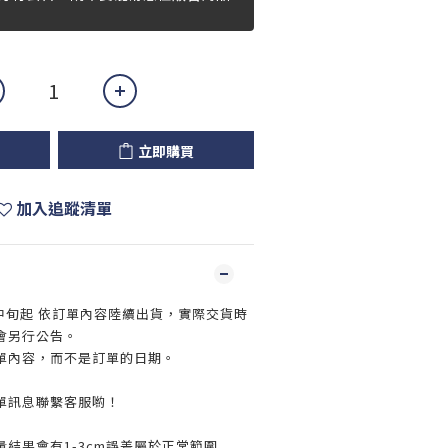
立即購買
加入追蹤清單
月中旬起 依訂單內容陸續出貨，實際交貨時
會另行公告。
單內容，而不是訂單的日期。
單訊息聯繫客服喲！
結果會有1-3cm誤差屬於正常範圍