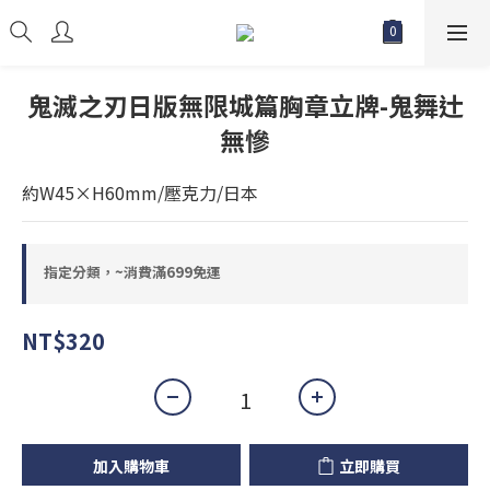
鬼滅之刃日版無限城篇胸章立牌-鬼舞辻
無慘
約W45×H60mm/壓克力/日本
指定分類，~消費滿699免運
NT$320
加入購物車
立即購買