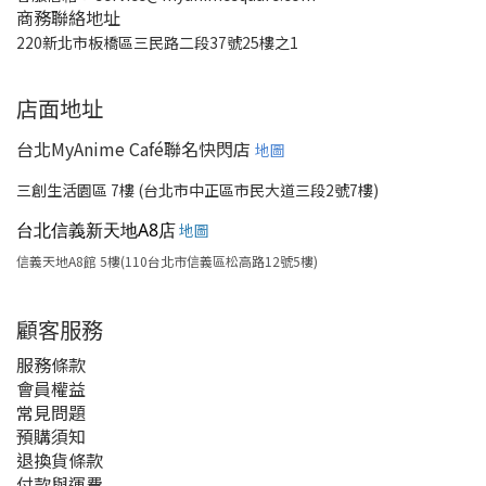
商務聯絡地址
220新北市板橋區三民路二段37號25樓之1
店面地址
台北MyAnime Café聯名快閃店
地圖
三創生活園區 7樓 (台北市中正區市民大道三段2號7樓)
台北信義新天地A8店
地圖
信義天地A8館 5樓(110台北市信義區松高路12號5樓)
顧客服務
服務條款
會員權益
常見問題
預購須知
退換貨條款
付款與運費