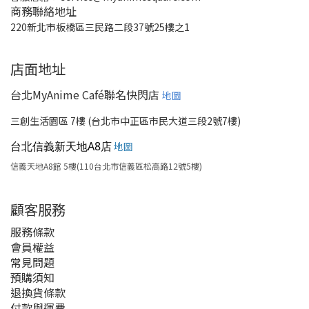
商務聯絡地址
220新北市板橋區三民路二段37號25樓之1
店面地址
台北MyAnime Café聯名快閃店
地圖
三創生活園區 7樓 (台北市中正區市民大道三段2號7樓)
台北信義新天地A8店
地圖
信義天地A8館 5樓(110台北市信義區松高路12號5樓)
顧客服務
服務條款
會員權益
常見問題
預購須知
退換貨條款
付款與運費