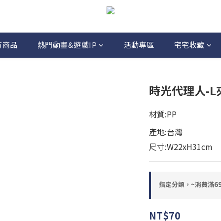
有商品
熱門動畫&遊戲IP
活動專區
宅宅收藏
時光代理人-L夾-
材質:PP
產地:台灣
尺寸:W22xH31cm
指定分類，~消費滿6
NT$70