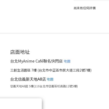
尚未有任何評價
店面地址
台北MyAnime Café聯名快閃店
地圖
三創生活園區 7樓 (台北市中正區市民大道三段2號7樓)
台北信義新天地A8店
地圖
信義天地A8館 5樓(110台北市信義區松高路12號5樓)