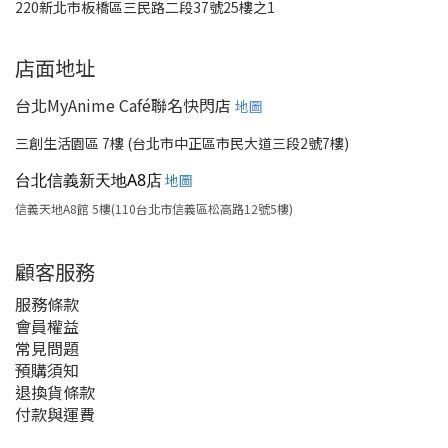
220新北市板橋區三民路二段37號25樓之1
店面地址
台北MyAnime Café聯名快閃店
地圖
三創生活園區 7樓 (台北市中正區市民大道三段2號7樓)
台北信義新天地A8店
地圖
信義天地A8館 5樓(110台北市信義區松高路12號5樓)
顧客服務
服務條款
會員權益
常見問題
預購須知
退換貨條款
付款與運費