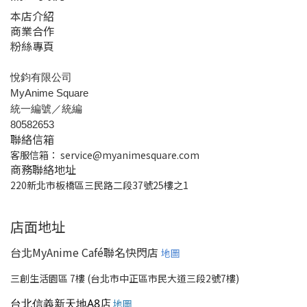
本店介紹
商業合作
粉絲專頁
悅鈞有限公司
MyAnime Square
統一編號／統編
80582653
聯絡信箱
客服信箱：
service@myanimesquare.com
商務聯絡地址
220新北市板橋區三民路二段37號25樓之1
店面地址
台北MyAnime Café聯名快閃店
地圖
三創生活園區 7樓 (台北市中正區市民大道三段2號7樓)
台北信義新天地A8店
地圖