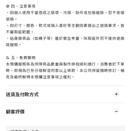
🚫 四、注意事項
・因個人使用不當造成之損壞、污損、缺件或包裝破損，恕不受理
退換。
・因尺寸、顏色、款式或個人喜好等主觀因素提出之退換要求，皆
不屬瑕疵範圍。
・貼身類商品（如襪子等）基於衛生考量，除瑕疵外恕不提供退換
貨服務。
📝 五、免責聲明
本預購服務係為保障商品數量與製作排程順利進行，消費者於下單
時，即視為已充分理解並同意以上條款，本公司保留隨時修訂、補
充及最終解釋本預購注意事項之權利。
送貨及付款方式
顧客評價