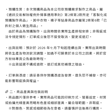
・預購性質：本次預購商品為本公司依預購需求製作之商品，屬
《通訊交易解除權例外情事適用準則》第2條第2款所定「客製化或
預購製作商品」，其中衣物、襪子等貼身商品亦屬第2條第6款「已
拆封之個人衛生用品」。
由於商品為預購製作，出貨時間依實際生產排程安排；非瑕疵或
法令規定情形，訂單成立後恕不接受取消、變更或退訂。
・出貨說明：預計於 2026 年七月下旬起陸續出貨，實際出貨時間
將依生產及物流狀況調整，如遇不可歸責於本公司之因素，將於官
方粉絲專頁公告最新時程。
※出貨延遲不構成退款、退訂或其他補償之理由。
・訂單與憑證：請妥善保存預購憑證及發票，遺失恕不補發，亦可
能影響瑕疵換貨權益。
🌈 二、商品差異與包裝說明
・商品圖片僅供參考，實際商品可能因印刷方式、螢幕設定、材質
或拍攝光線差異而略有色差或細部差異，屬合理範圍，非瑕疵。
※對顏色、質感或細節極為在意者，請審慎評估後再行購買。