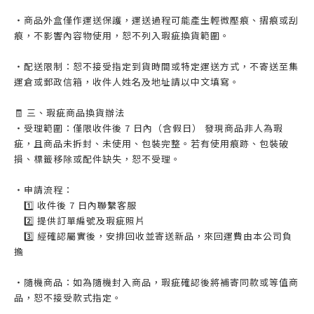
・商品外盒僅作運送保護，運送過程可能產生輕微壓痕、摺痕或刮
痕，不影響內容物使用，恕不列入瑕疵換貨範圍。
・配送限制：恕不接受指定到貨時間或特定運送方式，不寄送至集
運倉或郵政信箱，收件人姓名及地址請以中文填寫。
🧾 三、瑕疵商品換貨辦法
・受理範圍：僅限收件後 7 日內（含假日） 發現商品非人為瑕
疵，且商品未拆封、未使用、包裝完整。若有使用痕跡、包裝破
損、標籤移除或配件缺失，恕不受理。
・申請流程：
1️⃣ 收件後 7 日內聯繫客服
2️⃣ 提供訂單編號及瑕疵照片
3️⃣ 經確認屬實後，安排回收並寄送新品，來回運費由本公司負
擔
・隨機商品：如為隨機封入商品，瑕疵確認後將補寄同款或等值商
品，恕不接受款式指定。