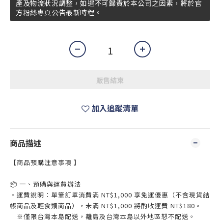
產及物流狀況調整，如遇不可歸責於本公司之因素，將於官
方粉絲專頁公告最新時程。
販售結束
加入追蹤清單
商品描述
【商品預購注意事項 】
📦 一、預購與運費辦法
・運費說明：單筆訂單消費滿 NT$1,000 享免運優惠（不含現貨結
帳商品及輕食類商品），未滿 NT$1,000 將酌收運費 NT$180。
※僅限台灣本島配送，離島及台灣本島以外地區恕不配送。