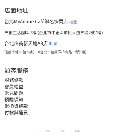
店面地址
台北MyAnime Café聯名快閃店
地圖
三創生活園區 7樓 (台北市中正區市民大道三段2號7樓)
台北信義新天地A8店
地圖
信義天地A8館 5樓(110台北市信義區松高路12號5樓)
顧客服務
服務條款
會員權益
常見問題
預購須知
退換貨條款
付款與運費