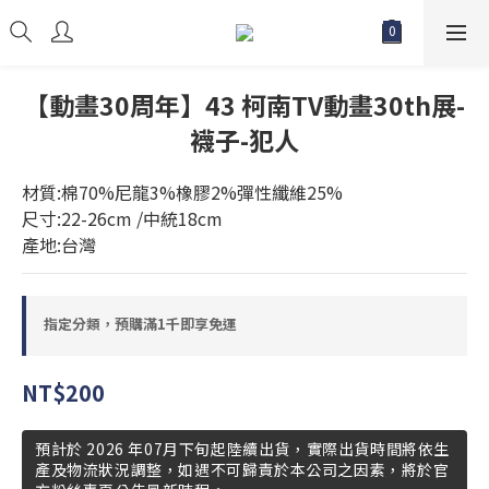
【動畫30周年】43 柯南TV動畫30th展-
襪子-犯人
材質:棉70%尼龍3%橡膠2%彈性纖維25%
尺寸:22-26cm /中統18cm
產地:台灣
指定分類，預購滿1千即享免運
NT$200
預計於 2026 年07月下旬起陸續出貨，實際出貨時間將依生
產及物流狀況調整，如遇不可歸責於本公司之因素，將於官