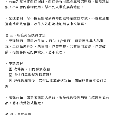
・商品外盒僅作運送保護，運送過程可能產生輕微壓痕、摺痕或刮
痕，不影響內容物使用，恕不列入瑕疵換貨範圍。
・配送限制：恕不接受指定到貨時間或特定運送方式，不寄送至集
運倉或郵政信箱，收件人姓名及地址請以中文填寫。
🧾 三、瑕疵商品換貨辦法
・受理範圍：僅限收件後 7 日內（含假日） 發現商品非人為瑕
疵，且商品未拆封、未使用、包裝完整。若有使用痕跡、包裝破
損、標籤移除或配件缺失，恕不受理。
・申請流程：
1️⃣ 收件後 7 日內聯繫客服
2️⃣ 提供訂單編號及瑕疵照片
3️⃣ 經確認屬實後，安排回收並寄送新品，來回運費由本公司負
擔
・隨機商品：如為隨機封入商品，瑕疵確認後將補寄同款或等值商
品，恕不接受款式指定。
🚫 四、注意事項