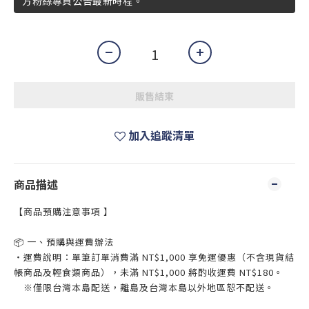
方粉絲專頁公告最新時程。
販售結束
加入追蹤清單
商品描述
【商品預購注意事項 】
📦 一、預購與運費辦法
・運費說明：單筆訂單消費滿 NT$1,000 享免運優惠（不含現貨結
帳商品及輕食類商品），未滿 NT$1,000 將酌收運費 NT$180。
※僅限台灣本島配送，離島及台灣本島以外地區恕不配送。