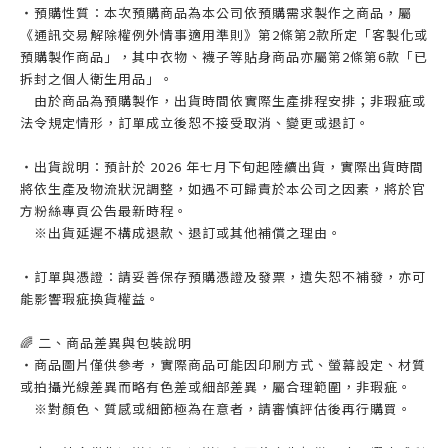
・預購性質：本次預購商品為本公司依預購需求製作之商品，屬
《通訊交易解除權例外情事適用準則》第2條第2款所定「客製化或
預購製作商品」，其中衣物、襪子等貼身商品亦屬第2條第6款「已
拆封之個人衛生用品」。
由於商品為預購製作，出貨時間依實際生產排程安排；非瑕疵或
法令規定情形，訂單成立後恕不接受取消、變更或退訂。
・出貨說明：預計於 2026 年七月下旬起陸續出貨，實際出貨時間
將依生產及物流狀況調整，如遇不可歸責於本公司之因素，將於官
方粉絲專頁公告最新時程。
※出貨延遲不構成退款、退訂或其他補償之理由。
・訂單與憑證：請妥善保存預購憑證及發票，遺失恕不補發，亦可
能影響瑕疵換貨權益。
🌈 二、商品差異與包裝說明
・商品圖片僅供參考，實際商品可能因印刷方式、螢幕設定、材質
或拍攝光線差異而略有色差或細部差異，屬合理範圍，非瑕疵。
※對顏色、質感或細節極為在意者，請審慎評估後再行購買。