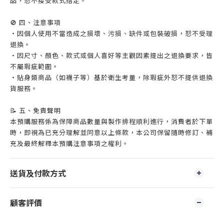
品，恕不接受款式指定。
🚫 四、注意事項
・因個人使用不當造成之損壞、污損、缺件或包裝破損，恕不受理
退換。
・因尺寸、顏色、款式或個人喜好等主觀因素提出之退換要求，皆
不屬瑕疵範圍。
・貼身類商品（如襪子等）基於衛生考量，除瑕疵外恕不提供退換
貨服務。
📝 五、免責聲明
本預購服務係為保障商品數量與製作排程順利進行，消費者於下單
時，即視為已充分理解並同意以上條款，本公司保留隨時修訂、補
充及最終解釋本預購注意事項之權利。
送貨及付款方式
顧客評價