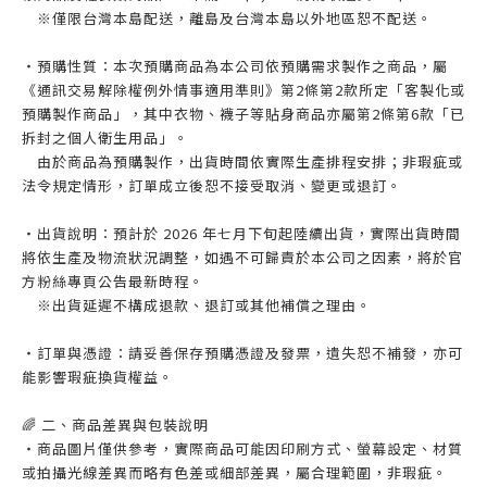
※僅限台灣本島配送，離島及台灣本島以外地區恕不配送。
・預購性質：本次預購商品為本公司依預購需求製作之商品，屬
《通訊交易解除權例外情事適用準則》第2條第2款所定「客製化或
預購製作商品」，其中衣物、襪子等貼身商品亦屬第2條第6款「已
拆封之個人衛生用品」。
由於商品為預購製作，出貨時間依實際生產排程安排；非瑕疵或
法令規定情形，訂單成立後恕不接受取消、變更或退訂。
・出貨說明：預計於 2026 年七月下旬起陸續出貨，實際出貨時間
將依生產及物流狀況調整，如遇不可歸責於本公司之因素，將於官
方粉絲專頁公告最新時程。
※出貨延遲不構成退款、退訂或其他補償之理由。
・訂單與憑證：請妥善保存預購憑證及發票，遺失恕不補發，亦可
能影響瑕疵換貨權益。
🌈 二、商品差異與包裝說明
・商品圖片僅供參考，實際商品可能因印刷方式、螢幕設定、材質
或拍攝光線差異而略有色差或細部差異，屬合理範圍，非瑕疵。