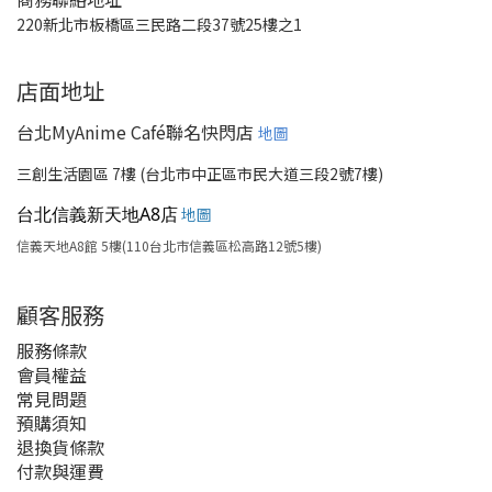
220新北市板橋區三民路二段37號25樓之1
店面地址
台北MyAnime Café聯名快閃店
地圖
三創生活園區 7樓 (台北市中正區市民大道三段2號7樓)
台北信義新天地A8店
地圖
信義天地A8館 5樓(110台北市信義區松高路12號5樓)
顧客服務
服務條款
會員權益
常見問題
預購須知
退換貨條款
付款與運費