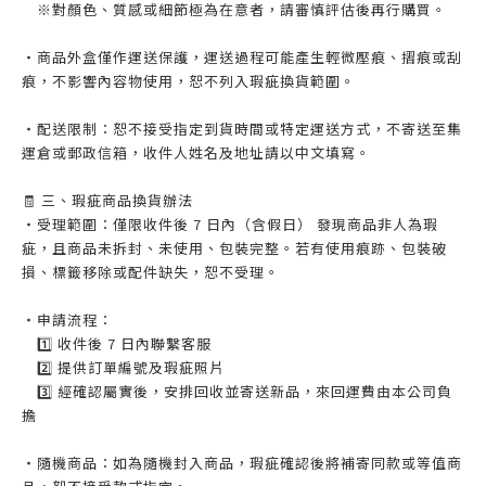
※對顏色、質感或細節極為在意者，請審慎評估後再行購買。
・商品外盒僅作運送保護，運送過程可能產生輕微壓痕、摺痕或刮
痕，不影響內容物使用，恕不列入瑕疵換貨範圍。
・配送限制：恕不接受指定到貨時間或特定運送方式，不寄送至集
運倉或郵政信箱，收件人姓名及地址請以中文填寫。
🧾 三、瑕疵商品換貨辦法
・受理範圍：僅限收件後 7 日內（含假日） 發現商品非人為瑕
疵，且商品未拆封、未使用、包裝完整。若有使用痕跡、包裝破
損、標籤移除或配件缺失，恕不受理。
・申請流程：
1️⃣ 收件後 7 日內聯繫客服
2️⃣ 提供訂單編號及瑕疵照片
3️⃣ 經確認屬實後，安排回收並寄送新品，來回運費由本公司負
擔
・隨機商品：如為隨機封入商品，瑕疵確認後將補寄同款或等值商