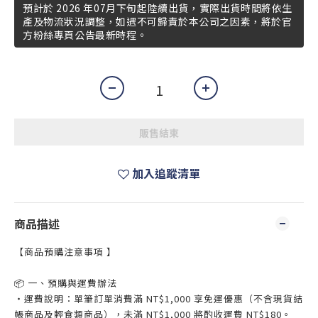
預計於 2026 年07月下旬起陸續出貨，實際出貨時間將依生
產及物流狀況調整，如遇不可歸責於本公司之因素，將於官
方粉絲專頁公告最新時程。
販售結束
加入追蹤清單
商品描述
【商品預購注意事項 】
📦 一、預購與運費辦法
・運費說明：單筆訂單消費滿 NT$1,000 享免運優惠（不含現貨結
帳商品及輕食類商品），未滿 NT$1,000 將酌收運費 NT$180。