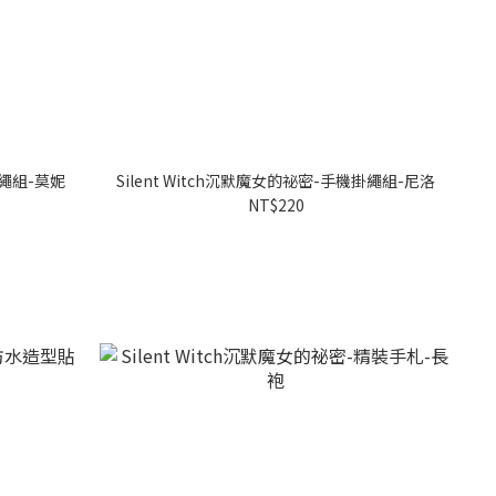
掛繩組-莫妮
Silent Witch沉默魔女的祕密-手機掛繩組-尼洛
NT$220