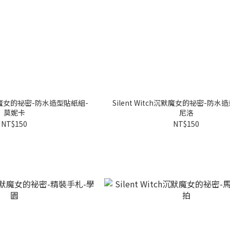
h沉默魔女的祕密-防水造型貼紙組-
Silent Witch沉默魔女的祕密-防水
莫妮卡
尼洛
NT$150
NT$150