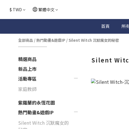
$
TWD
繁體中文
首頁
所
全部商品
/
熱門動畫&遊戲IP
/
Silent Witch 沉默魔女的秘密
精選商品
Silent W
新品上市
活動專區
家庭教師
紫羅蘭的永恆花園
熱門動畫&遊戲IP
Silent Witch 沉默魔女的