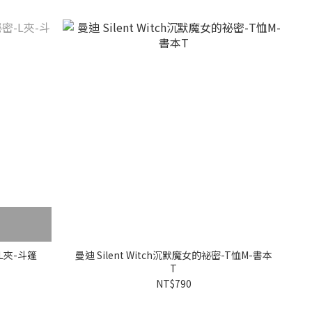
-L夾-斗篷
曼迪 Silent Witch沉默魔女的祕密-T恤M-書本
T
NT$790