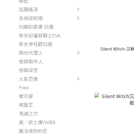
秘密
孤獨搖滾
名偵探柯南
灼眼的夏娜 日版
新世紀福音戰士EVA
新世界狂歡日版
Silent Witc
時光代理人
戀與製作人
戀與深空
火影忍者
Free
寶可夢
棋靈王
鬼滅之刃
真·武士傳YAIBA
魔法使的約定