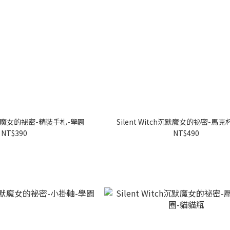
ch沉默魔女的祕密-精裝手札-學園
Silent Witch沉默魔女的祕密-馬克
NT$390
NT$490