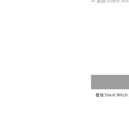
曼迪 Silent W