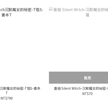
售完
itch沉默魔女的祕密-T恤S-書本
曼迪 Silent Witch-沉默魔女的祕密
T
NT$70
NT$790