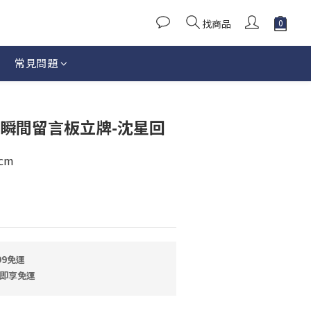
找商品
常見問題
立即購買
影瞬間留言板立牌-沈星回
cm
99免運
即享免運