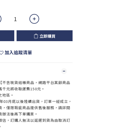
立即購買
加入追蹤清單
【不含現貨結帳商品，網路平台其餘商品
千元將收取運費150元。
之地區。
5年03月底以後陸續出貨，訂單一經成立，
貨，僅限瑕疵商品提供售後服務，請詳閱
貨辦法後再下單購買。
預估，訂購人無法以延遲到貨為由取消訂
。