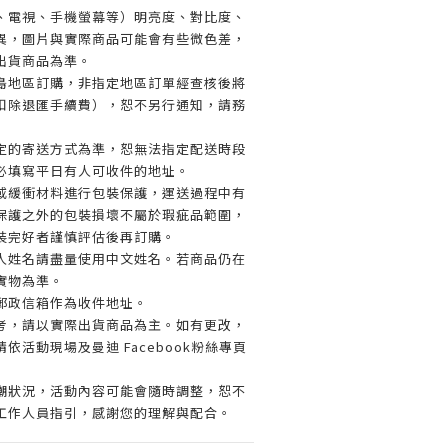
、電視、手機螢幕等）明亮度、對比度、
異，圖片與實際商品可能會有些微色差，
出貨商品為準。
島地區訂購，非指定地區訂單經查核後將
扣除退匯手續費），恕不另行通知，請務
定的寄送方式為準，恕無法指定配送時段
必填寫平日有人可收件的地址。
或緩衝材料進行包裝保護，運送過程中有
保護之外的包裝損壞不屬於瑕疵品範圍，
裝完好者謹慎評估後再訂購。
人姓名請盡量使用中文姓名。若商品仍在
實物為準。
郵政信箱作為收件地址。
考，請以實際出貨商品為主。如有更改，
依活動現場及曼迪 Facebook粉絲專頁
潮狀況，活動內容可能會隨時調整，恕不
工作人員指引，感謝您的理解與配合。