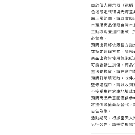
由於個人顯示器（電腦
色域設定或環境光源差
屬正常範圍，請以實際
本預購商品僅限台灣本
主動取消並退回匯款（
必留意。
預購出貨將依販售方指
或特定運輸方式。請務
商品出貨皆使用氣泡紙
可能會發生損傷。商品
無法退換貨，請在意包
預購訂單填寫時，收件
監修過程中，請以收到
不接受集運倉庫地址或
預購商品示意圖僅供參
將提供等值商品替代，請
公告為準。
活動期間，根據當天人
另行公告。請遵從現場