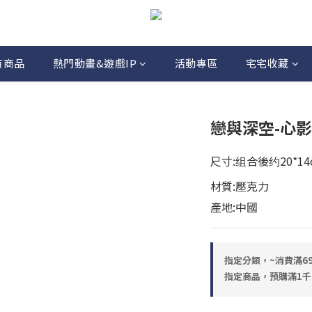
有商品
熱門動畫&遊戲IP
活動專區
宅宅收藏
戀與深空-心
尺寸:组合後约20*14
材質:壓克力
產地:中國
指定分類，~消費滿6
指定商品，預購滿1千