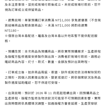
及本注意事項，並完成現場付款後成立。未完成現場付款前，恕不
視為訂單成立或保留商品。
・運費說明：單筆預購訂單消費滿 NT$1,000 享免運優惠（不含現
貨結帳商品及輕食類商品），未滿 NT$1,000 將酌收運費
NT$180。
※僅限台灣本島配送，離島及台灣本島以外地區暫不提供配送服
務。
・預購性質：本次商品為預購商品，將依實際預購需求、生產排程
及版權方監修進度安排製作與出貨。消費者於現場付款前，請務必
確認商品內容、尺寸、款式、數量、金額及預計出貨時程。
・訂單成立後，如非商品瑕疵、寄錯、缺件或其他依法得解除契約
之情形，因個人因素提出取消、變更或退訂，將依個案狀況及商品
製作進度協助確認，恕不保證可受理。
・出貨說明：預計於 2026 年 11 月底起陸續出貨。因預購商品之
生產排程、版權方監修及物流狀況可能受不可預期因素影響，實際
出貨時間將依具體情況調整。如遇版權方審查延遲、生產突發狀