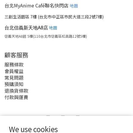
台北MyAnime Café聯名快閃店
地圖
三創生活園區 7樓 (台北市中正區市民大道三段2號7樓)
台北信義新天地A8店
地圖
信義天地A8館 5樓(110台北市信義區松高路12號5樓)
顧客服務
服務條款
會員權益
常見問題
預購須知
退換貨條款
付款與運費
We use cookies