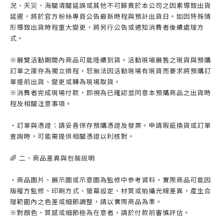
況、天災、海關清關延誤或其他不可歸責於本公司之因素導致出貨
延遲，將於官方粉絲專頁公告最新時程與預計出貨日。如因特殊情
形導致出貨時程重大變更，將另行公告或通知消費者後續處理方
式。
※展覽活動期間內商品可能陸續到貨。活動現場展售之現貨與預購
訂單之庫存為獨立排程，恕無法因活動現場有現貨而要求將預購訂
單提前出貨、變更或轉為現場取貨。
※消費者完成現場付款，即視為已確認並同意本預購商品之出貨時
程及相關注意事項。
・訂單與憑證：請妥善保存預購憑證及發票。申請瑕疵換貨或訂單
查詢時，可能需提供相關憑證以利核對。
🌈 二、商品差異與包裝說明
・商品圖片、展示圖或示意圖為監修中參考資料，實際商品可能因
版權方監修、印刷方式、螢幕設定、材質或拍攝光線差異，產生合
理範圍內之色差或細節調整，請以實際商品為準。
※對顏色、質感或細節極為在意者，請於付款前審慎評估。