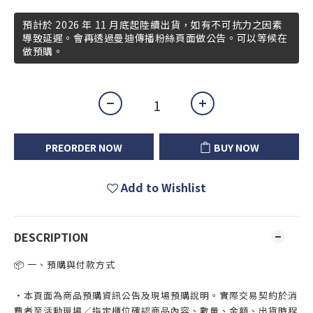
預計於 2026 年 11 月底起陸續出貨，如有不可抗力之因素
導致延遲。會再透過曼迪傳播粉絲頁面做公告。可以等候在
做預購。
PREORDER NOW
BUY NOW
Add to Wishlist
DESCRIPTION
📦 一、預購與付款方式
・本頁面為商品預購資訊公告及現場預購說明。實際交易契約於消
費者至活動現場／指定櫃位確認商品內容、數量、金額、出貨時程