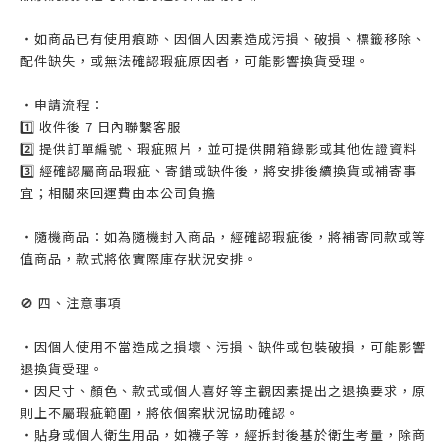
・如商品已有使用痕跡、因個人因素造成污損、破損、標籤移除、
配件缺失，或無法確認瑕疵原因者，可能影響換貨受理。
・申請流程：
1️⃣ 收件後 7 日內聯繫客服
2️⃣ 提供訂單編號、瑕疵照片，並可提供開箱錄影或其他佐證資料
3️⃣ 經確認屬商品瑕疵、寄錯或缺件後，將安排後續換貨或補寄事
宜；相關來回運費由本公司負擔
・隨機商品：如為隨機封入商品，經確認瑕疵後，將補寄同款或等
值商品，款式將依實際庫存狀況安排。
🚫 四、注意事項
・因個人使用不當造成之損壞、污損、缺件或包裝破損，可能影響
退換貨受理。
・因尺寸、顏色、款式或個人喜好等主觀因素提出之退換要求，原
則上不屬瑕疵範圍，將依個案狀況協助確認。
・貼身或個人衛生用品，如襪子等，經拆封後基於衛生考量，除商