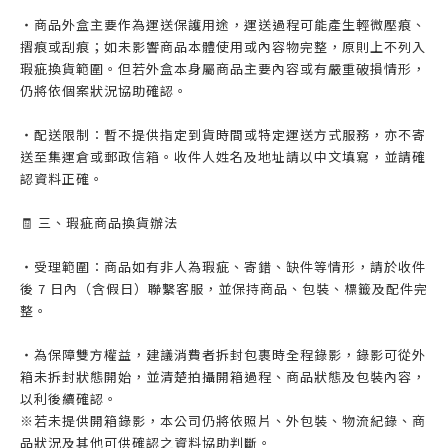
・商品外盒主要作為運送保護用途，運送過程可能產生輕微壓痕、
摺痕或刮痕；如未影響商品本體使用或內容物完整，原則上不列入
瑕疵換貨範圍。但若外盒本身屬商品主要內容或有嚴重破損情形，
仍將依個案狀況協助確認。
・配送限制：暫不提供指定到貨時間或特定運送方式服務，亦不寄
送至集運倉或郵政信箱。收件人姓名及地址請以中文填寫，並請確
認資料正確。
🧾 三、瑕疵商品換貨辦法
・受理範圍：商品如有非人為瑕疵、寄錯、缺件等情形，請於收件
後 7 日內（含假日）聯繫客服，並保持商品、包裝、標籤及配件完
整。
・為保障雙方權益，建議消費者拆封包裹時全程錄影，錄影可從外
箱未拆封狀態開始，並清楚拍攝開箱過程、商品狀態及包裝內容，
以利後續確認。
※若未提供開箱錄影，本公司仍將依照片、外包裝、物流紀錄、商
品狀況及其他可供確認之資料協助判斷。