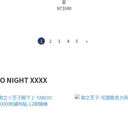
室
NT$590
1
2
3
4
5
»
NIGHT XXXX