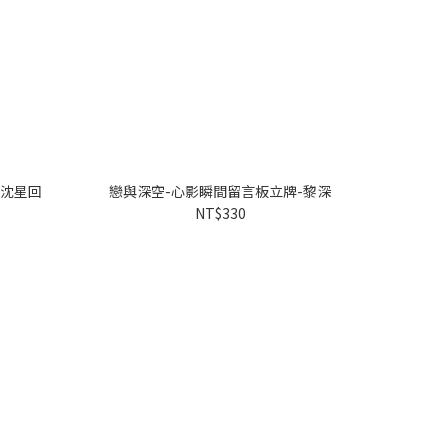
-沈星回
戀與深空-心影瞬間留言板立牌-黎深
NT$330