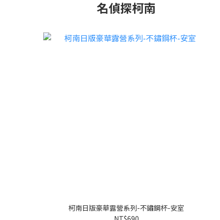
名偵探柯南
柯南日版豪華露營系列-不鏽鋼杯-安室
NT$690