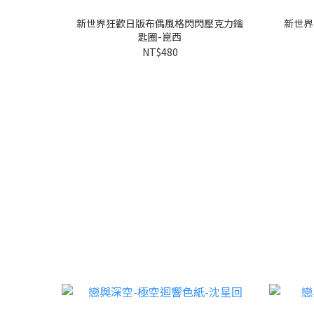
新世界狂歡日版布偶風格閃閃壓克力鑰
新世界
匙圈-崑西
NT$480