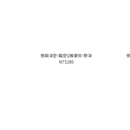
戀與深空-臨空Q報筆架-黎深
NT$280