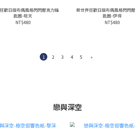
狂歡日版布偶風格閃閃壓克力鑰
新世界狂歡日版布偶風格閃閃
匙圈-啖天
匙圈-伊得
NT$480
NT$480
1
2
3
4
5
»
戀與深空