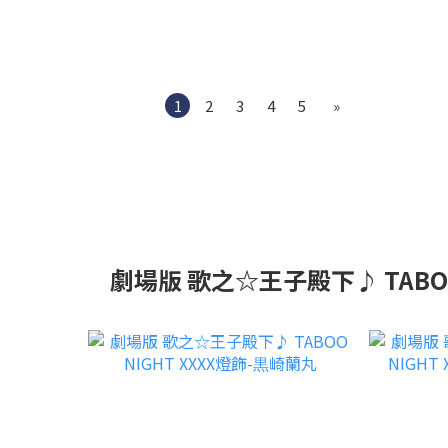
1
2
3
4
5
»
劇場版 歌之☆王子殿下♪ TABOO 