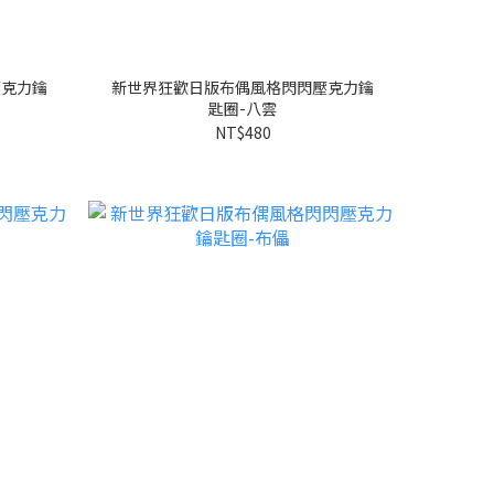
壓克力鑰
新世界狂歡日版布偶風格閃閃壓克力鑰
匙圈-八雲
NT$480