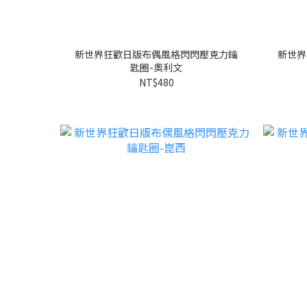
新世界狂歡日版布偶風格閃閃壓克力鑰
新世界
匙圈-奧利文
NT$480