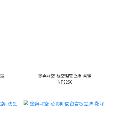
祁煜
戀與深空-極空迴響色紙-秦徹
NT$250