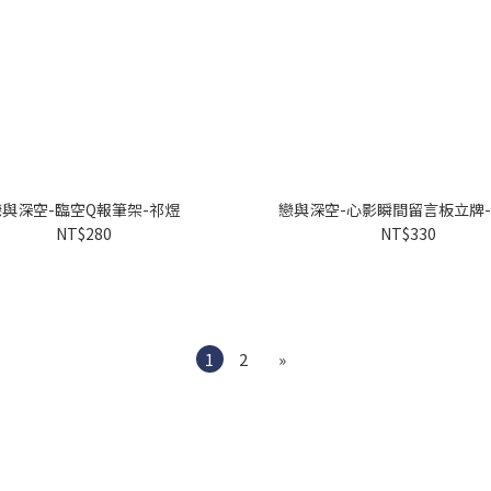
戀與深空-臨空Q報筆架-祁煜
戀與深空-心影瞬間留言板立牌
NT$280
NT$330
1
2
»