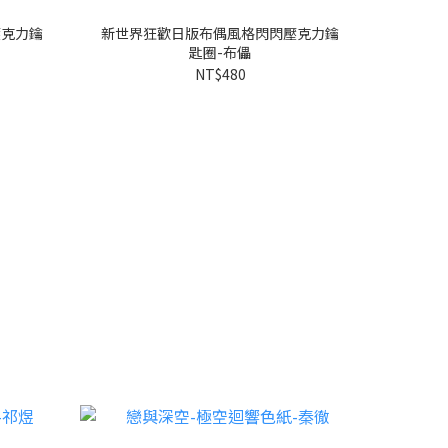
壓克力鑰
新世界狂歡日版布偶風格閃閃壓克力鑰
匙圈-布儡
NT$480