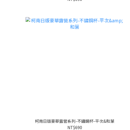
柯南日版豪華露營系列-不鏽鋼杯-平次&和葉
NT$690