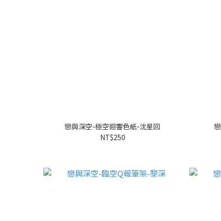
戀與深空-極空迴響色紙-沈星回
戀
NT$250