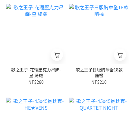
歌之王子-花環壓克力吊飾-
歌之王子日版胸章全18款
皇 綺羅
隨機
NT$260
NT$210