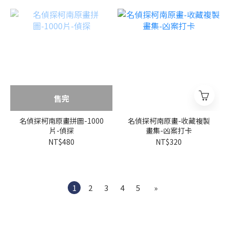
售完
名偵探柯南原畫拼圖-1000
名偵探柯南原畫-收藏複製
片-偵探
畫集-凶案打卡
NT$480
NT$320
1
2
3
4
5
»