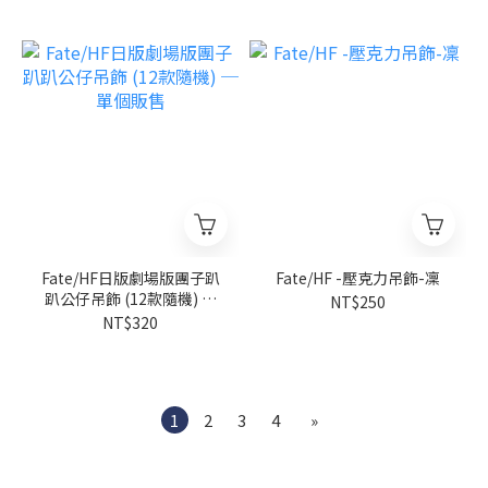
Fate/HF日版劇場版團子趴
Fate/HF -壓克力吊飾-凜
趴公仔吊飾 (12款隨機) ─
NT$250
單個販售
NT$320
1
2
3
4
»