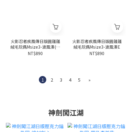
火影忍者疾風傳日版圓蓬蓬
火影忍者疾風傳日版圓蓬蓬
絨毛玩偶Msize3-波風湊(上
絨毛玩偶Msize3-波風湊E
忍背心)I
NT$890
NT$890
1
2
3
4
5
»
神劍闖江湖