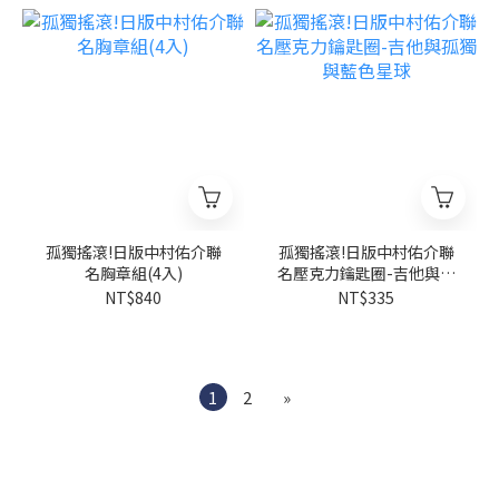
孤獨搖滾!日版中村佑介聯
孤獨搖滾!日版中村佑介聯
名胸章組(4入)
名壓克力鑰匙圈-吉他與孤
獨與藍色星球
NT$840
NT$335
1
2
»