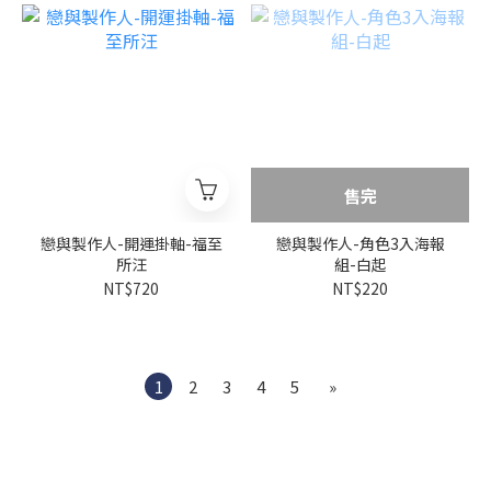
售完
戀與製作人-開運掛軸-福至
戀與製作人-角色3入海報
所汪
組-白起
NT$720
NT$220
1
2
3
4
5
»