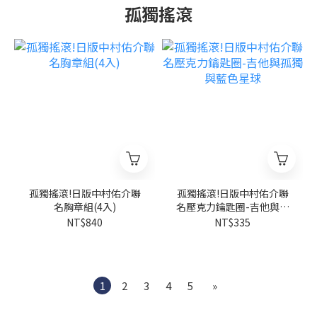
孤獨搖滾
孤獨搖滾!日版中村佑介聯
孤獨搖滾!日版中村佑介聯
名胸章組(4入)
名壓克力鑰匙圈-吉他與孤
獨與藍色星球
NT$840
NT$335
1
2
3
4
5
»