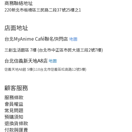
商務聯絡地址
220新北市板橋區三民路二段37號25樓之1
店面地址
台北MyAnime Café聯名快閃店
地圖
三創生活園區 7樓 (台北市中正區市民大道三段2號7樓)
台北信義新天地A8店
地圖
信義天地A8館 5樓(110台北市信義區松高路12號5樓)
顧客服務
服務條款
會員權益
常見問題
預購須知
退換貨條款
付款與運費