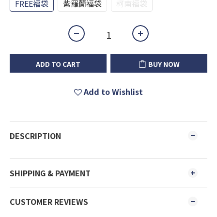
FREE福袋
紫羅蘭福袋
柯南福袋
ADD TO CART
BUY NOW
Add to Wishlist
DESCRIPTION
SHIPPING & PAYMENT
CUSTOMER REVIEWS