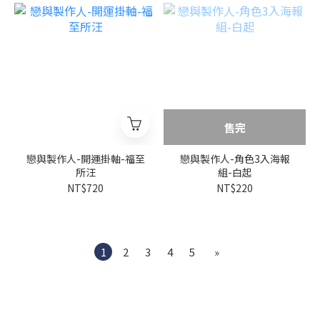
售完
戀與製作人-開運掛軸-福至
戀與製作人-角色3入海報
所汪
組-白起
NT$720
NT$220
1
2
3
4
5
»