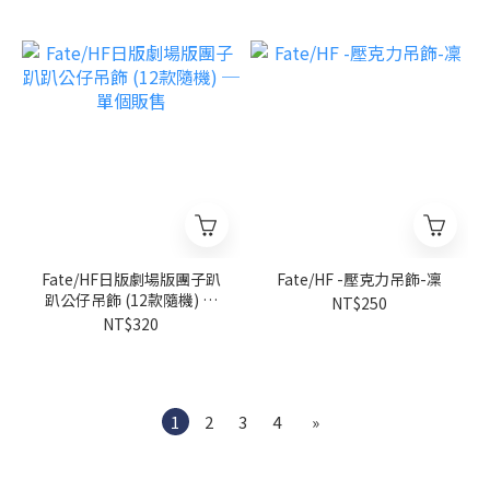
Fate/HF日版劇場版團子趴
Fate/HF -壓克力吊飾-凜
趴公仔吊飾 (12款隨機) ─
NT$250
單個販售
NT$320
1
2
3
4
»