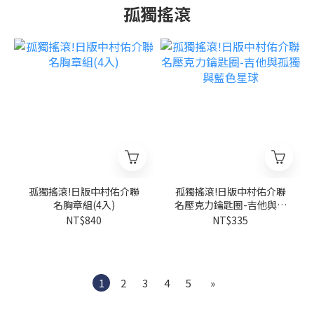
孤獨搖滾
孤獨搖滾!日版中村佑介聯
孤獨搖滾!日版中村佑介聯
名胸章組(4入)
名壓克力鑰匙圈-吉他與孤
獨與藍色星球
NT$840
NT$335
1
2
3
4
5
»