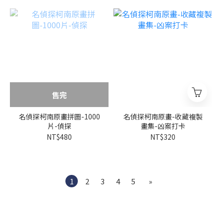
售完
名偵探柯南原畫拼圖-1000
名偵探柯南原畫-收藏複製
片-偵探
畫集-凶案打卡
NT$480
NT$320
1
2
3
4
5
»