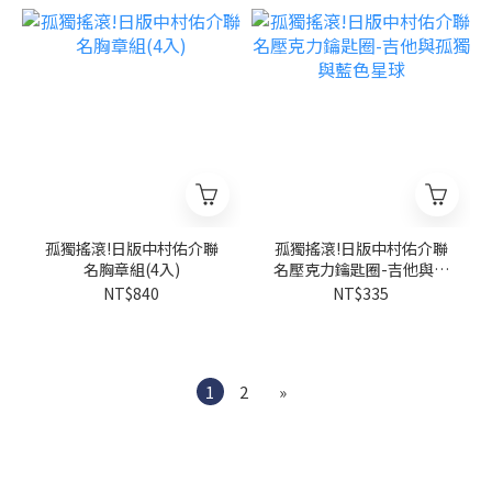
孤獨搖滾!日版中村佑介聯
孤獨搖滾!日版中村佑介聯
名胸章組(4入)
名壓克力鑰匙圈-吉他與孤
獨與藍色星球
NT$840
NT$335
1
2
»