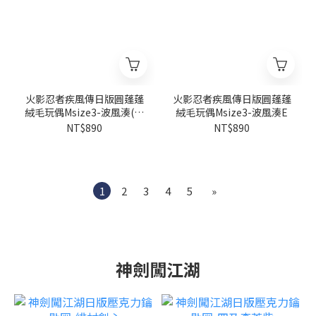
火影忍者疾風傳日版圓蓬蓬
火影忍者疾風傳日版圓蓬蓬
絨毛玩偶Msize3-波風湊(上
絨毛玩偶Msize3-波風湊E
忍背心)I
NT$890
NT$890
1
2
3
4
5
»
神劍闖江湖