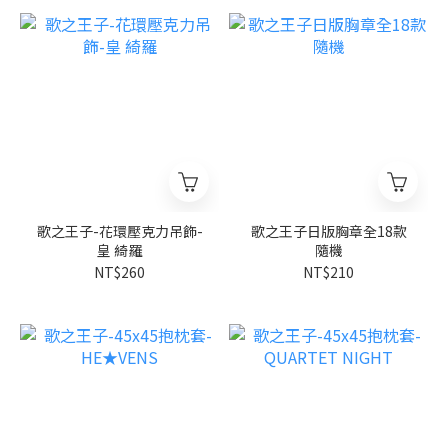
歌之王子-花環壓克力吊飾-
歌之王子日版胸章全18款
皇 綺羅
隨機
NT$260
NT$210