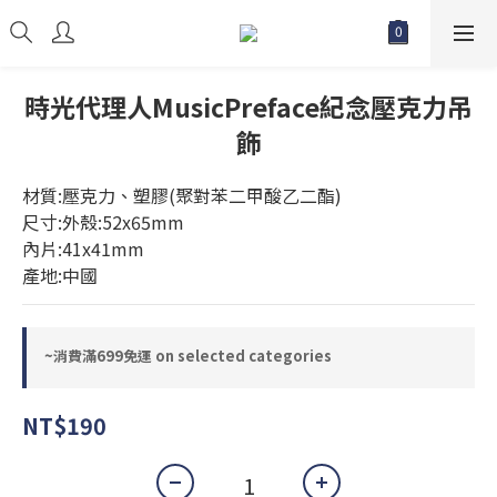
時光代理人MusicPreface紀念壓克力吊
飾
材質:壓克力、塑膠(聚對苯二甲酸乙二酯)
尺寸:外殼:52x65mm
內片:41x41mm
產地:中國
~消費滿699免運 on selected categories
NT$190