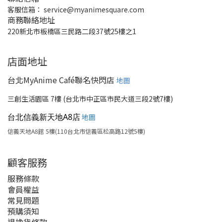
客服信箱：
service@myanimesquare.com
商務聯絡地址
220新北市板橋區三民路二段37號25樓之1
店面地址
台北MyAnime Café聯名快閃店
地圖
三創生活園區 7樓 (台北市中正區市民大道三段2號7樓)
台北信義新天地A8店
地圖
信義天地A8館 5樓(110台北市信義區松高路12號5樓)
顧客服務
服務條款
會員權益
常見問題
預購須知