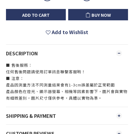
ADD TO CART
BUY NOW
Add to Wishlist
DESCRIPTION
■ 售後服務：
任何售後問題請使用訂單訊息聯繫客服喲！
■ 注意：
產品因測量方法不同測量結果會有1-3cm誤差屬於正常範圍
產品顏色在燈光、顯示器螢幕、相機等因素影響下，圖片會與實物
有細微差別，圖片尺寸僅供參考，具體以實物為準。
SHIPPING & PAYMENT
CUSTOMER REVIEWS