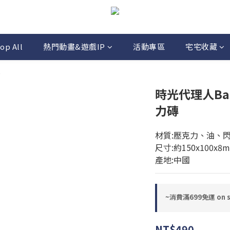
op All
熱門動畫&遊戲IP
活動專區
宅宅收藏
)
時光代理人Ba
力磚
材質:壓克力、油、
尺寸:約150x100x8
產地:中國
~消費滿699免運 on se
NT$490