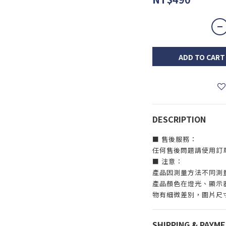
ADD TO CART
DESCRIPTION
■ 售後服務：
任何售後問題請使用訂
■ 注意：
產品因測量方法不同測量
產品顏色在燈光、顯示
物有細微差別，圖片尺
SHIPPING & PAYM