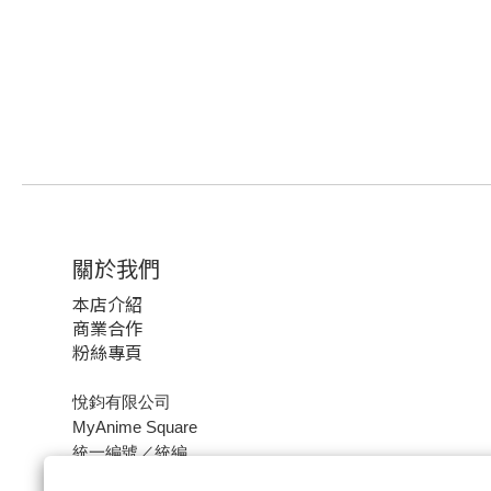
關於我們
本店介紹
商業合作
粉絲專頁
悅鈞有限公司
MyAnime Square
統一編號／統編
80582653