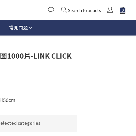
Search Products
常見問題
BUY NOW
000片-LINK CLICK
H50cm
lected categories