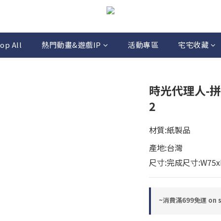
op All
熱門動畫&遊戲IP
活動專區
宅宅收藏
時光代理人-拼圖1
2
材質:紙製品
產地:台灣
尺寸:完成尺寸:W75x
~消費滿699免運 on se