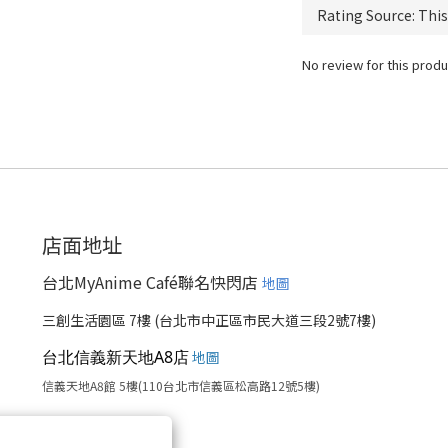
No review for this produ
店面地址
台北MyAnime Café聯名快閃店
地圖
三創生活園區 7樓 (台北市中正區市民大道三段2號7樓)
台北信義新天地A8店
地圖
信義天地A8館 5樓(110台北市信義區松高路12號5樓)