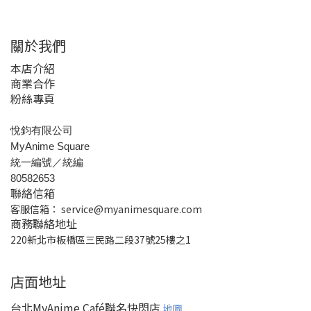
關於我們
本店介紹
商業合作
粉絲專頁
悅鈞有限公司
MyAnime Square
統一編號／統編
80582653
聯絡信箱
客服信箱：
service@myanimesquare.com
商務聯絡地址
220新北市板橋區三民路二段37號25樓之1
店面地址
台北MyAnime Café聯名快閃店
地圖