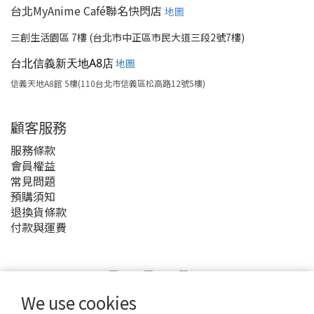
台北MyAnime Café聯名快閃店
地圖
三創生活園區 7樓 (台北市中正區市民大道三段2號7樓)
台北信義新天地A8店
地圖
信義天地A8館 5樓(110台北市信義區松高路12號5樓)
顧客服務
服務條款
會員權益
常見問題
預購須知
退換貨條款
付款與運費
We use cookies