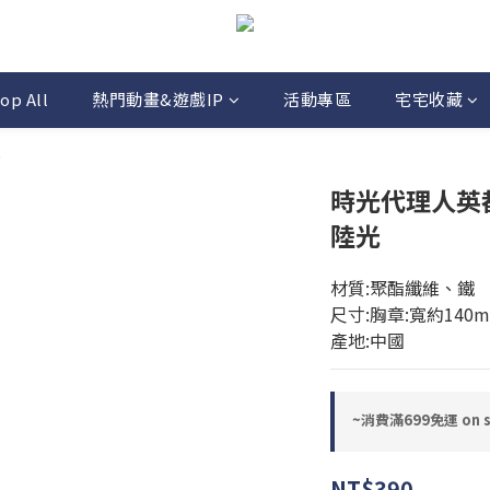
op All
熱門動畫&遊戲IP
活動專區
宅宅收藏
)
時光代理人英
陸光
材質:聚酯纖維、鐵
尺寸:胸章:寬約140m
產地:中國
~消費滿699免運 on se
NT$390