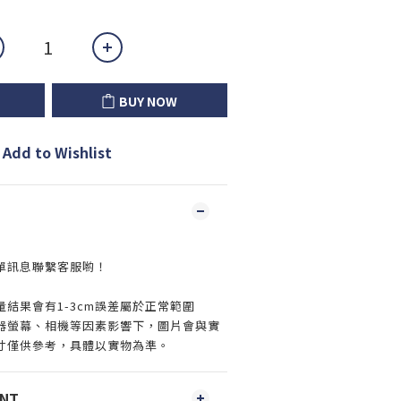
BUY NOW
Add to Wishlist
單訊息聯繫客服喲！
結果會有1-3cm誤差屬於正常範圍
器螢幕、相機等因素影響下，圖片會與實
寸僅供參考，具體以實物為準。
ENT