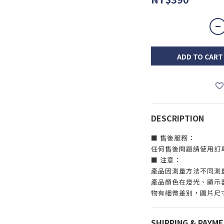
ADD TO CART
DESCRIPTION
■ 售後服務：
任何售後問題請使用訂
■ 注意：
產品因測量方法不同測量
產品顏色在燈光、顯示
物有細微差別，圖片尺
SHIPPING & PAYM