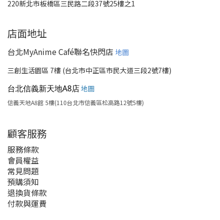
220新北市板橋區三民路二段37號25樓之1
店面地址
台北MyAnime Café聯名快閃店
地圖
三創生活園區 7樓 (台北市中正區市民大道三段2號7樓)
台北信義新天地A8店
地圖
信義天地A8館 5樓(110台北市信義區松高路12號5樓)
顧客服務
服務條款
會員權益
常見問題
預購須知
退換貨條款
付款與運費