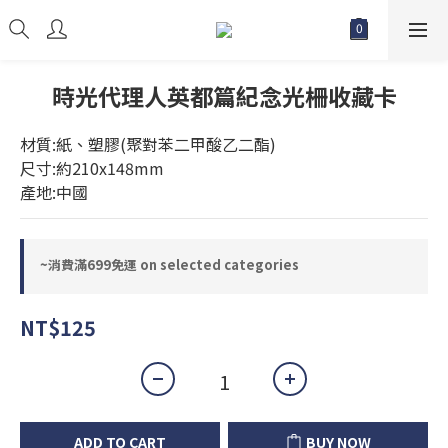
時光代理人英都篇紀念光柵收藏卡
材質:紙、塑膠(聚對苯二甲酸乙二酯)
尺寸:約210x148mm
產地:中國
~消費滿699免運 on selected categories
NT$125
ADD TO CART
BUY NOW