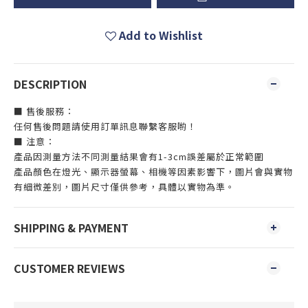
Add to Wishlist
DESCRIPTION
■ 售後服務：
任何售後問題請使用訂單訊息聯繫客服喲！
■ 注意：
產品因測量方法不同測量結果會有1-3cm誤差屬於正常範圍
產品顏色在燈光、顯示器螢幕、相機等因素影響下，圖片會與實物
有細微差別，圖片尺寸僅供參考，具體以實物為準。
SHIPPING & PAYMENT
CUSTOMER REVIEWS