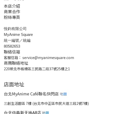
本店介紹
商業合作
粉絲專頁
悅鈞有限公司
MyAnime Square
統一編號／統編
80582653
聯絡信箱
客服信箱：
service@myanimesquare.com
商務聯絡地址
220新北市板橋區三民路二段37號25樓之1
店面地址
台北MyAnime Café聯名快閃店
地圖
三創生活園區 7樓 (台北市中正區市民大道三段2號7樓)
台北信義新天地A8店
地圖