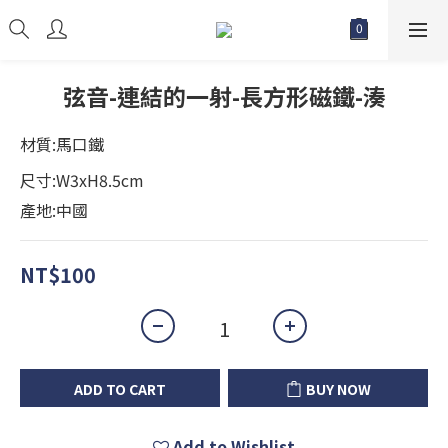
弦音-連結的一射-長方形磁鐵-湊
材質:馬口鐵
尺寸:W3xH8.5cm
產地:中國
NT$100
ADD TO CART
BUY NOW
Add to Wishlist