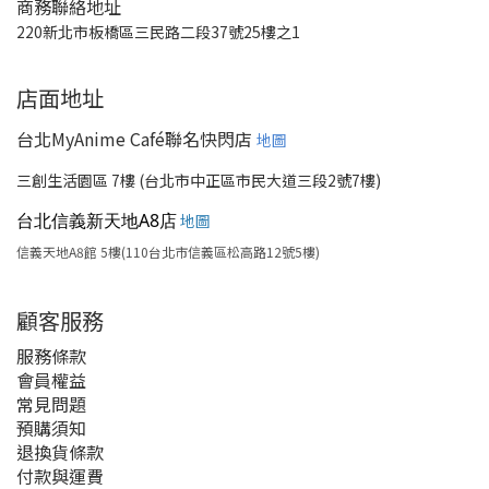
商務聯絡地址
220新北市板橋區三民路二段37號25樓之1
店面地址
台北MyAnime Café聯名快閃店
地圖
三創生活園區 7樓 (台北市中正區市民大道三段2號7樓)
台北信義新天地A8店
地圖
信義天地A8館 5樓(110台北市信義區松高路12號5樓)
顧客服務
服務條款
會員權益
常見問題
預購須知
退換貨條款
付款與運費