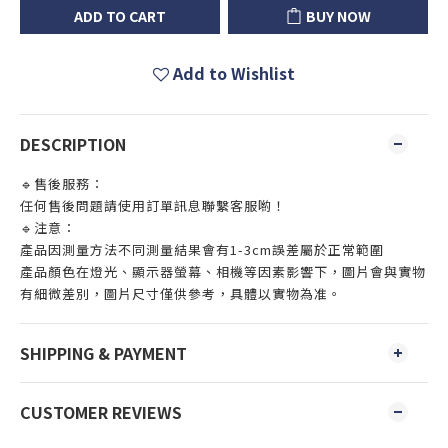
ADD TO CART
BUY NOW
Add to Wishlist
DESCRIPTION
🔹售後服務：
任何售後問題請使用訂單訊息聯繫客服喲！
🔹注意：
產品因測量方法不同測量結果會有1-3cm誤差屬於正常範圍
產品顏色在燈光、顯示器螢幕、相機等因素影響下，圖片會與實物
有細微差別，圖片尺寸僅供參考，具體以實物為准。
SHIPPING & PAYMENT
CUSTOMER REVIEWS