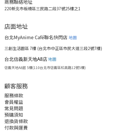
商務聯絡地址
220新北市板橋區三民路二段37號25樓之1
店面地址
台北MyAnime Café聯名快閃店
地圖
三創生活園區 7樓 (台北市中正區市民大道三段2號7樓)
台北信義新天地A8店
地圖
信義天地A8館 5樓(110台北市信義區松高路12號5樓)
顧客服務
服務條款
會員權益
常見問題
預購須知
退換貨條款
付款與運費