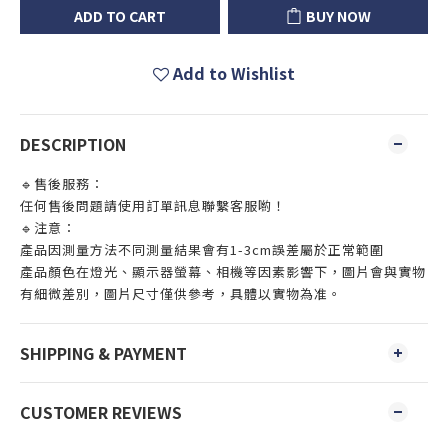
ADD TO CART
BUY NOW
Add to Wishlist
DESCRIPTION
🔹售後服務：
任何售後問題請使用訂單訊息聯繫客服喲！
🔹注意：
產品因測量方法不同測量結果會有1-3cm誤差屬於正常範圍
產品顏色在燈光、顯示器螢幕、相機等因素影響下，圖片會與實物
有細微差別，圖片尺寸僅供參考，具體以實物為准。
SHIPPING & PAYMENT
CUSTOMER REVIEWS