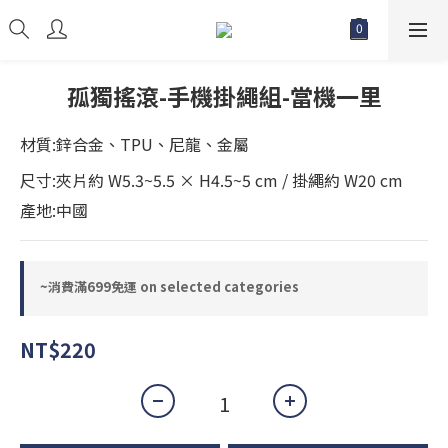
孤獨搖滾-手機掛繩組-當機一里
材質:鋅合金、TPU、尼龍、金屬
尺寸:夾片約 W5.3~5.5 × H4.5~5 cm / 掛繩約 W20 cm
產地:中國
~消費滿699免運 on selected categories
NT$220