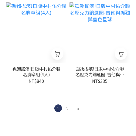
孤獨搖滾!日版中村佑介聯
孤獨搖滾!日版中村佑介聯
名胸章組(4入)
名壓克力鑰匙圈-吉他與孤
獨與藍色星球
NT$840
NT$335
1
2
»