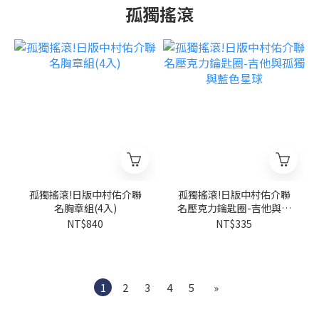
孤獨搖滾
孤獨搖滾!日版中村佑介聯
孤獨搖滾!日版中村佑介聯
名胸章組(4入)
名壓克力鑰匙圈-吉他與孤
獨與藍色星球
NT$840
NT$335
1
2
3
4
5
»