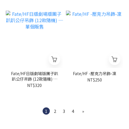
Fate/HF日版劇場版團子趴
Fate/HF -壓克力吊飾-凜
趴公仔吊飾 (12款隨機) ─
NT$250
單個販售
NT$320
1
2
3
4
»