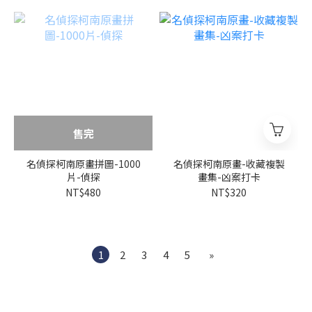
售完
名偵探柯南原畫拼圖-1000
名偵探柯南原畫-收藏複製
片-偵探
畫集-凶案打卡
NT$480
NT$320
1
2
3
4
5
»