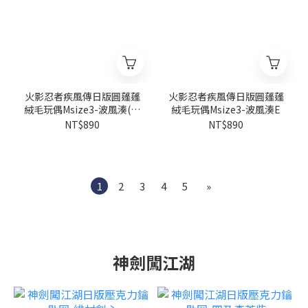
火影忍者疾風傳日版圓蓬蓬
火影忍者疾風傳日版圓蓬蓬
絨毛玩偶Msize3-波風湊(上
絨毛玩偶Msize3-波風湊E
忍背心)I
NT$890
NT$890
1
2
3
4
5
»
神劍闖江湖