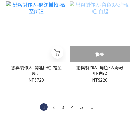
售完
戀與製作人-開運掛軸-福至
戀與製作人-角色3入海報
所汪
組-白起
NT$720
NT$220
1
2
3
4
5
»