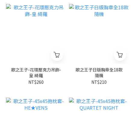
歌之王子-花環壓克力吊飾-
歌之王子日版胸章全18款
皇 綺羅
隨機
NT$260
NT$210