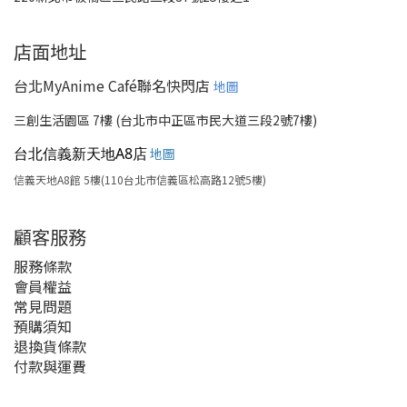
店面地址
台北MyAnime Café聯名快閃店
地圖
三創生活園區 7樓 (台北市中正區市民大道三段2號7樓)
台北信義新天地A8店
地圖
信義天地A8館 5樓(110台北市信義區松高路12號5樓)
顧客服務
服務條款
會員權益
常見問題
預購須知
退換貨條款
付款與運費