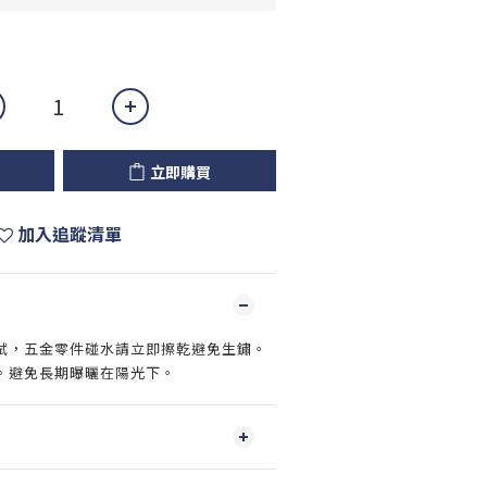
立即購買
加入追蹤清單
拭，五金零件碰水請立即擦乾避免生鏽。
。避免長期曝曬在陽光下。