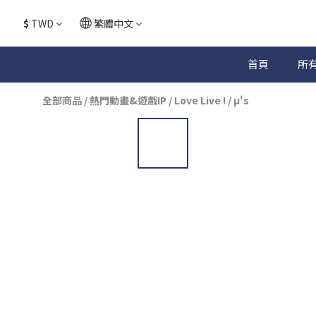
$
TWD
繁體中文
首頁
所
全部商品
/
熱門動畫&遊戲IP
/
Love Live !
/
μ's