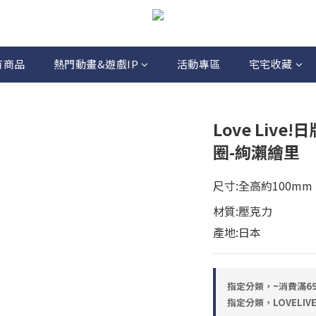
有商品
熱門動畫&遊戲IP
活動專區
宅宅收藏
Love Liv
圈-絢瀨繪里
尺寸:全高約100mm
材質:壓克力
產地:日本
指定分類，~消費滿6
指定分類，LOVELIV