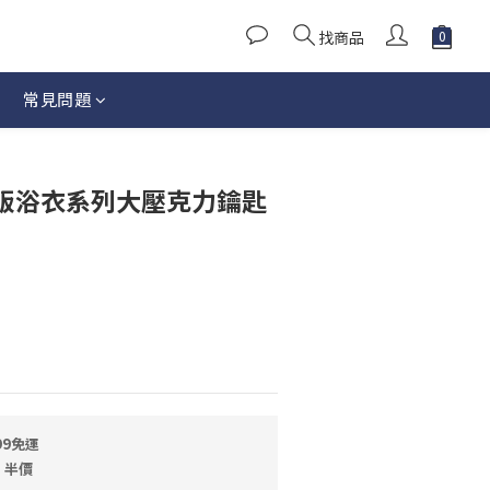
找商品
常見問題
立即購買
e!日版浴衣系列大壓克力鑰匙
99免運
E 半價