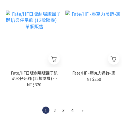
Fate/HF日版劇場版團子趴
Fate/HF -壓克力吊飾-凜
趴公仔吊飾 (12款隨機) ─
NT$250
單個販售
NT$320
1
2
3
4
»