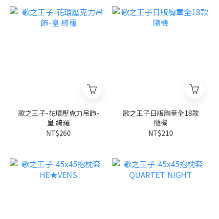
歌之王子-花環壓克力吊飾-
歌之王子日版胸章全18款
皇 綺羅
隨機
NT$260
NT$210