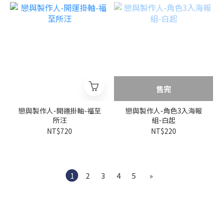
售完
戀與製作人-開運掛軸-福至
戀與製作人-角色3入海報
所汪
組-白起
NT$720
NT$220
1
2
3
4
5
»