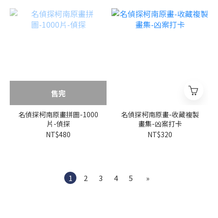
售完
名偵探柯南原畫拼圖-1000
名偵探柯南原畫-收藏複製
片-偵探
畫集-凶案打卡
NT$480
NT$320
1
2
3
4
5
»