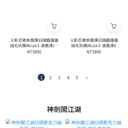
火影忍者疾風傳日版圓蓬蓬
火影忍者疾風傳日版圓蓬蓬
絨毛玩偶Msize3-波風湊(上
絨毛玩偶Msize3-波風湊E
忍背心)I
NT$890
NT$890
1
2
3
4
5
»
神劍闖江湖