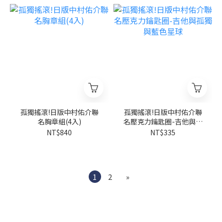
孤獨搖滾!日版中村佑介聯
孤獨搖滾!日版中村佑介聯
名胸章組(4入)
名壓克力鑰匙圈-吉他與孤
獨與藍色星球
NT$840
NT$335
1
2
»