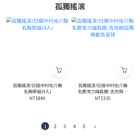
孤獨搖滾
孤獨搖滾!日版中村佑介聯
孤獨搖滾!日版中村佑介聯
名胸章組(4入)
名壓克力鑰匙圈-吉他與孤
獨與藍色星球
NT$840
NT$335
1
2
3
4
5
»