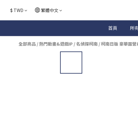
$
TWD
繁體中文
首頁
所
全部商品
/
熱門動畫&遊戲IP
/
名偵探柯南
/
柯南日版 豪華露營