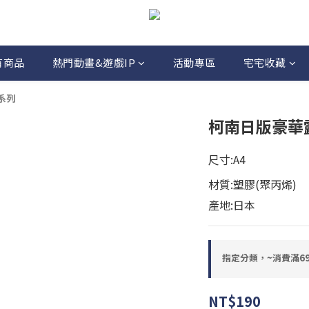
有商品
熱門動畫&遊戲IP
活動專區
宅宅收藏
系列
柯南日版豪華
尺寸:A4
材質:塑膠(聚丙烯)
產地:日本
指定分類，~消費滿6
NT$190