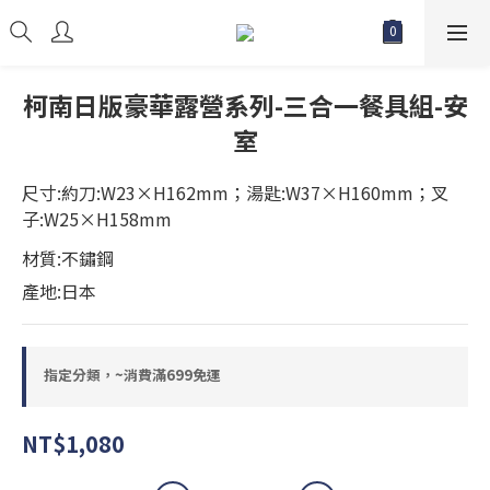
柯南日版豪華露營系列-三合一餐具組-安
室
尺寸:約刀:W23×H162mm；湯匙:W37×H160mm；叉
子:W25×H158mm
材質:不鏽鋼
產地:日本
指定分類，~消費滿699免運
NT$1,080