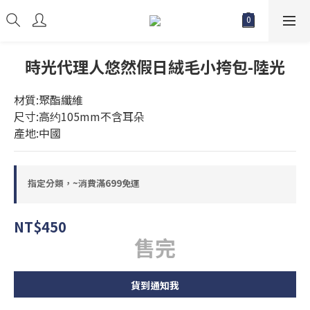
時光代理人悠然假日絨毛小挎包-陸光
材質:聚酯纖維
尺寸:高约105mm不含耳朵
產地:中國
指定分類，~消費滿699免運
NT$450
售完
貨到通知我