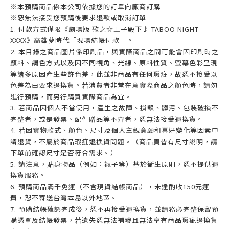
※本預購商品係本公司依據您的訂單向廠商訂購
※恕無法接受您預購後要求退款或取消訂單
1. 付款方式僅限《劇場版 歌之☆王子殿下♪ TABOO NIGHT
XXXX》高雄夢時代「現場結帳付款」。
2. 本目錄之商品圖片係印刷品，與實際商品之間可能會因印刷時之
顏料、調色方式以及因不同視角、光線、原料性質、螢幕色彩呈現
等諸多原因產生些許色差，此並非商品有任何瑕疵，故恕不接受以
色差為由要求退換貨。若消費者非常在意實際商品之顏色時，請勿
進行預購，而另行購買實際商品為宜。
3. 若商品因個人不當使用，產生之故障、損毀、髒污、包裝破損不
完整者，或是發票、配件贈品等不齊者，恕無法接受退換貨。
4. 若因實物款式、顏色、尺寸及個人主觀意願和喜好變化等因素申
請退貨，不屬於商品瑕疵退換貨問題。（商品頁皆有尺寸說明，請
下單前確認尺寸是否符合需求。）
5. 請注意，貼身物品（例如：襪子等）基於衛生原則，恕不提供退
換貨服務。
6. 預購商品滿千免運（不含現貨結帳商品），未達酌收150元運
費，恕不寄送台灣本島以外地區。
7. 預購結帳確認完成後，恕不再接受退換貨，並請務必完整保留預
購憑單及結帳發票，若遺失恕無法補發且無法享有商品瑕疵退換貨