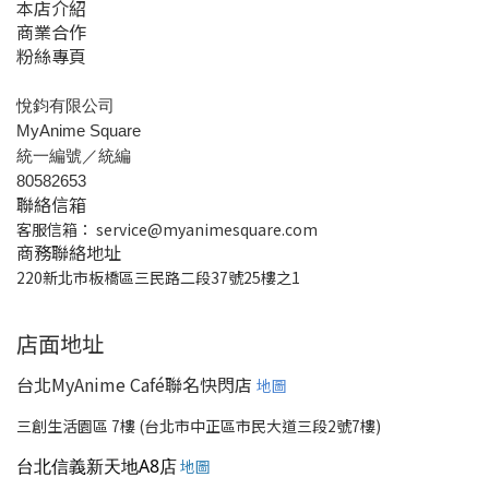
本店介紹
商業合作
粉絲專頁
悅鈞有限公司
MyAnime Square
統一編號／統編
80582653
聯絡信箱
客服信箱：
service@myanimesquare.com
商務聯絡地址
220新北市板橋區三民路二段37號25樓之1
店面地址
台北MyAnime Café聯名快閃店
地圖
三創生活園區 7樓 (台北市中正區市民大道三段2號7樓)
台北信義新天地A8店
地圖