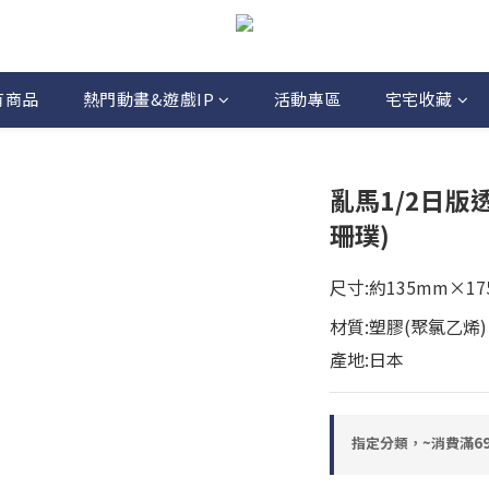
有商品
熱門動畫&遊戲IP
活動專區
宅宅收藏
亂馬1/2日版
珊璞)
尺寸:約135mm×1
材質:塑膠(聚氯乙烯)
產地:日本
指定分類，~消費滿6