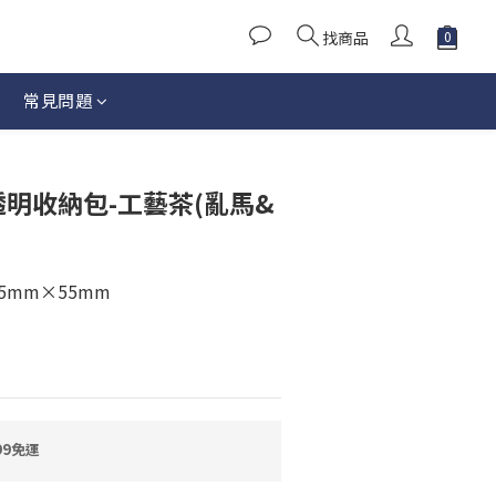
找商品
常見問題
立即購買
透明收納包-工藝茶(亂馬&
75mm×55mm
99免運