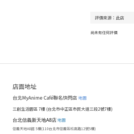
尚未有任何評價
店面地址
台北MyAnime Café聯名快閃店
地圖
三創生活園區 7樓 (台北市中正區市民大道三段2號7樓)
台北信義新天地A8店
地圖
信義天地A8館 5樓(110台北市信義區松高路12號5樓)