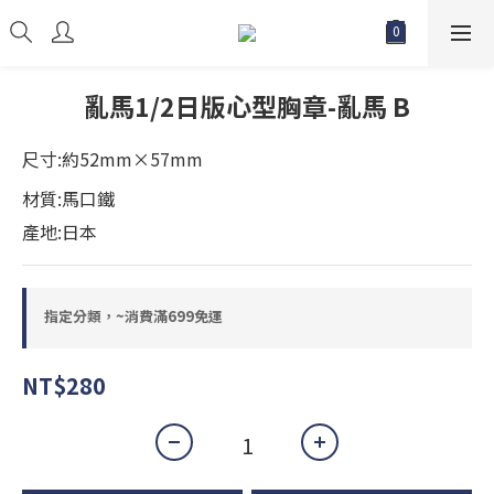
亂馬1/2日版心型胸章-亂馬 B
尺寸:約52mm×57mm
材質:馬口鐵
產地:日本
指定分類，~消費滿699免運
NT$280