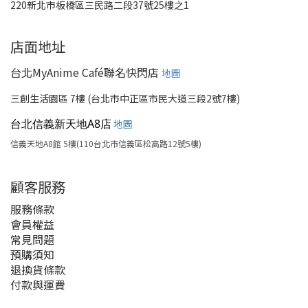
220新北市板橋區三民路二段37號25樓之1
店面地址
台北MyAnime Café聯名快閃店
地圖
三創生活園區 7樓 (台北市中正區市民大道三段2號7樓)
台北信義新天地A8店
地圖
信義天地A8館 5樓(110台北市信義區松高路12號5樓)
顧客服務
服務條款
會員權益
常見問題
預購須知
退換貨條款
付款與運費