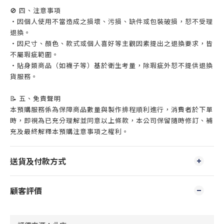
🚫 四、注意事項
・因個人使用不當造成之損壞、污損、缺件或包裝破損，恕不受理
退換。
・因尺寸、顏色、款式或個人喜好等主觀因素提出之退換要求，皆
不屬瑕疵範圍。
・貼身類商品（如襪子等）基於衛生考量，除瑕疵外恕不提供退換
貨服務。
📝 五、免責聲明
本預購服務係為保障商品數量與製作排程順利進行，消費者於下單
時，即視為已充分理解並同意以上條款，本公司保留隨時修訂、補
充及最終解釋本預購注意事項之權利。
送貨及付款方式
顧客評價