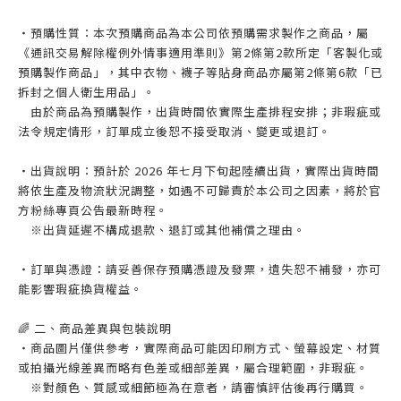
・預購性質：本次預購商品為本公司依預購需求製作之商品，屬
《通訊交易解除權例外情事適用準則》第2條第2款所定「客製化或
預購製作商品」，其中衣物、襪子等貼身商品亦屬第2條第6款「已
拆封之個人衛生用品」。
由於商品為預購製作，出貨時間依實際生產排程安排；非瑕疵或
法令規定情形，訂單成立後恕不接受取消、變更或退訂。
・出貨說明：預計於 2026 年七月下旬起陸續出貨，實際出貨時間
將依生產及物流狀況調整，如遇不可歸責於本公司之因素，將於官
方粉絲專頁公告最新時程。
※出貨延遲不構成退款、退訂或其他補償之理由。
・訂單與憑證：請妥善保存預購憑證及發票，遺失恕不補發，亦可
能影響瑕疵換貨權益。
🌈 二、商品差異與包裝說明
・商品圖片僅供參考，實際商品可能因印刷方式、螢幕設定、材質
或拍攝光線差異而略有色差或細部差異，屬合理範圍，非瑕疵。
※對顏色、質感或細節極為在意者，請審慎評估後再行購買。