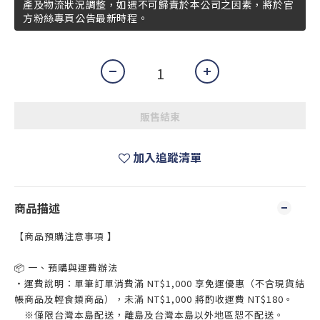
產及物流狀況調整，如遇不可歸責於本公司之因素，將於官
方粉絲專頁公告最新時程。
販售結束
加入追蹤清單
商品描述
【商品預購注意事項 】
📦 一、預購與運費辦法
・運費說明：單筆訂單消費滿 NT$1,000 享免運優惠（不含現貨結
帳商品及輕食類商品），未滿 NT$1,000 將酌收運費 NT$180。
※僅限台灣本島配送，離島及台灣本島以外地區恕不配送。