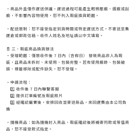
・商品外盒僅作運送保護，運送過程可能產生輕微壓痕、摺痕或刮
痕，不影響內容物使用，恕不列入瑕疵換貨範圍。
・配送限制：恕不接受指定到貨時間或特定運送方式，不寄送至集
運倉或郵政信箱，收件人姓名及地址請以中文填寫。
🧾 三、瑕疵商品換貨辦法
・受理範圍：僅限收件後 7 日內（含假日） 發現商品非人為瑕
疵，且商品未拆封、未使用、包裝完整。若有使用痕跡、包裝破
損、標籤移除或配件缺失，恕不受理。
・申請流程：
1️⃣ 收件後 7 日內聯繫客服
2️⃣ 提供訂單編號及瑕疵照片
3️⃣ 經確認屬實後，安排回收並寄送新品，來回運費由本公司負
擔
・隨機商品：如為隨機封入商品，瑕疵確認後將補寄同款或等值商
品，恕不接受款式指定。