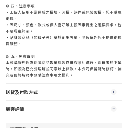
🚫 四、注意事項
・因個人使用不當造成之損壞、污損、缺件或包裝破損，恕不受理
退換。
・因尺寸、顏色、款式或個人喜好等主觀因素提出之退換要求，皆
不屬瑕疵範圍。
・貼身類商品（如襪子等）基於衛生考量，除瑕疵外恕不提供退換
貨服務。
📝 五、免責聲明
本預購服務係為保障商品數量與製作排程順利進行，消費者於下單
時，即視為已充分理解並同意以上條款，本公司保留隨時修訂、補
充及最終解釋本預購注意事項之權利。
送貨及付款方式
顧客評價