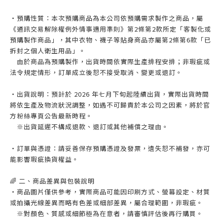
・預購性質：本次預購商品為本公司依預購需求製作之商品，屬
《通訊交易解除權例外情事適用準則》第2條第2款所定「客製化或
預購製作商品」，其中衣物、襪子等貼身商品亦屬第2條第6款「已
拆封之個人衛生用品」。
由於商品為預購製作，出貨時間依實際生產排程安排；非瑕疵或
法令規定情形，訂單成立後恕不接受取消、變更或退訂。
・出貨說明：預計於 2026 年七月下旬起陸續出貨，實際出貨時間
將依生產及物流狀況調整，如遇不可歸責於本公司之因素，將於官
方粉絲專頁公告最新時程。
※出貨延遲不構成退款、退訂或其他補償之理由。
・訂單與憑證：請妥善保存預購憑證及發票，遺失恕不補發，亦可
能影響瑕疵換貨權益。
🌈 二、商品差異與包裝說明
・商品圖片僅供參考，實際商品可能因印刷方式、螢幕設定、材質
或拍攝光線差異而略有色差或細部差異，屬合理範圍，非瑕疵。
※對顏色、質感或細節極為在意者，請審慎評估後再行購買。