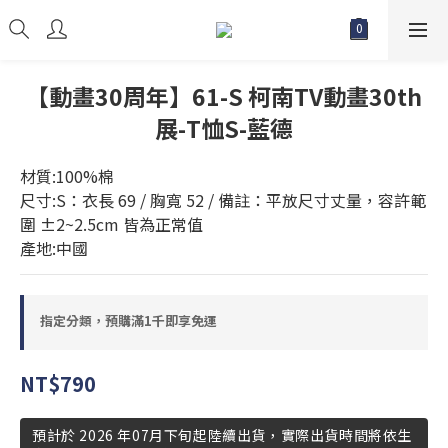
【動畫30周年】61-S 柯南TV動畫30th
展-T恤S-藍德
材質:100%棉
尺寸:S：衣長 69 / 胸寬 52 / 備註：平放尺寸丈量，容許範
圍 ±2~2.5cm 皆為正常值
產地:中國
指定分類，預購滿1千即享免運
NT$790
預計於 2026 年07月下旬起陸續出貨，實際出貨時間將依生