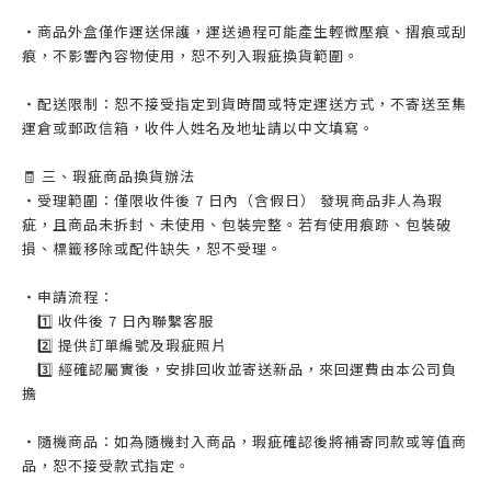
・商品外盒僅作運送保護，運送過程可能產生輕微壓痕、摺痕或刮
痕，不影響內容物使用，恕不列入瑕疵換貨範圍。
・配送限制：恕不接受指定到貨時間或特定運送方式，不寄送至集
運倉或郵政信箱，收件人姓名及地址請以中文填寫。
🧾 三、瑕疵商品換貨辦法
・受理範圍：僅限收件後 7 日內（含假日） 發現商品非人為瑕
疵，且商品未拆封、未使用、包裝完整。若有使用痕跡、包裝破
損、標籤移除或配件缺失，恕不受理。
・申請流程：
1️⃣ 收件後 7 日內聯繫客服
2️⃣ 提供訂單編號及瑕疵照片
3️⃣ 經確認屬實後，安排回收並寄送新品，來回運費由本公司負
擔
・隨機商品：如為隨機封入商品，瑕疵確認後將補寄同款或等值商
品，恕不接受款式指定。