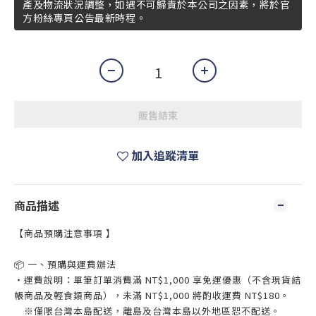
產及物流狀況調整，如遇不可歸責於本公司之因素，將於官
方粉絲專頁公告最新時程。
販售結束
加入追蹤清單
商品描述
【商品預購注意事項 】
📦 一、預購與運費辦法
・運費說明：單筆訂單消費滿 NT$1,000 享免運優惠（不含現貨結
帳商品及輕食類商品），未滿 NT$1,000 將酌收運費 NT$180。
※僅限台灣本島配送，離島及台灣本島以外地區恕不配送。