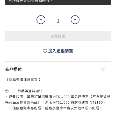
方粉絲專頁公告最新時程。
販售結束
加入追蹤清單
商品描述
【商品預購注意事項 】
📦 一、預購與運費辦法
・運費說明：單筆訂單消費滿 NT$1,000 享免運優惠（不含現貨結
帳商品及輕食類商品），未滿 NT$1,000 將酌收運費 NT$180。
※僅限台灣本島配送，離島及台灣本島以外地區恕不配送。