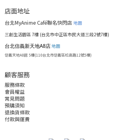
店面地址
台北MyAnime Café聯名快閃店
地圖
三創生活園區 7樓 (台北市中正區市民大道三段2號7樓)
台北信義新天地A8店
地圖
信義天地A8館 5樓(110台北市信義區松高路12號5樓)
顧客服務
服務條款
會員權益
常見問題
預購須知
退換貨條款
付款與運費