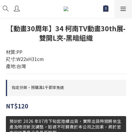
【動畫30周年】34 柯南TV動畫30th展-
雙開L夾-黑暗組織
材質:PP
尺寸:W22xH31cm
產地:台灣
指定分類，預購滿1千即享免運
NT$120
預計於 2026 年07月下旬起陸續出貨，實際出貨時間將依生
產及物流狀況調整，如遇不可歸責於本公司之因素，將於官