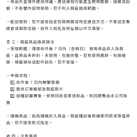
・商品外盒僅作運送保護，運送過程可能產生輕微壓痕、摺痕或刮
痕，不影響內容物使用，恕不列入瑕疵換貨範圍。
・配送限制：恕不接受指定到貨時間或特定運送方式，不寄送至集
運倉或郵政信箱，收件人姓名及地址請以中文填寫。
🧾 三、瑕疵商品換貨辦法
・受理範圍：僅限收件後 7 日內（含假日） 發現商品非人為瑕
疵，且商品未拆封、未使用、包裝完整。若有使用痕跡、包裝破
損、標籤移除或配件缺失，恕不受理。
・申請流程：
1️⃣ 收件後 7 日內聯繫客服
2️⃣ 提供訂單編號及瑕疵照片
3️⃣ 經確認屬實後，安排回收並寄送新品，來回運費由本公司負
擔
・隨機商品：如為隨機封入商品，瑕疵確認後將補寄同款或等值商
品，恕不接受款式指定。
🚫 四、注意事項