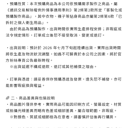
・預購性質：本次預購商品為本公司依預購需求製作之商品，屬
《通訊交易解除權例外情事適用準則》第2條第2款所定「客製化或
預購製作商品」，其中衣物、襪子等貼身商品亦屬第2條第6款「已
拆封之個人衛生用品」。
由於商品為預購製作，出貨時間依實際生產排程安排；非瑕疵或
法令規定情形，訂單成立後恕不接受取消、變更或退訂。
・出貨說明：預計於 2026 年七月下旬起陸續出貨，實際出貨時間
將依生產及物流狀況調整，如遇不可歸責於本公司之因素，將於官
方粉絲專頁公告最新時程。
※出貨延遲不構成退款、退訂或其他補償之理由。
・訂單與憑證：請妥善保存預購憑證及發票，遺失恕不補發，亦可
能影響瑕疵換貨權益。
🌈 二、商品差異與包裝說明
・商品圖片僅供參考，實際商品可能因印刷方式、螢幕設定、材質
或拍攝光線差異而略有色差或細部差異，屬合理範圍，非瑕疵。
※對顏色、質感或細節極為在意者，請審慎評估後再行購買。