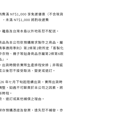
滿 NT$1,000 享免運優惠（不含現貨
未滿 NT$1,000 將酌收運費
離島及台灣本島以外地區恕不配送。
商品為本公司依預購需求製作之商品，屬
情事適用準則》第2條第2款所定「客製化
中衣物、襪子等貼身商品亦屬第2條第6款
品」。
出貨時間依實際生產排程安排；非瑕疵
成立後恕不接受取消、變更或退訂。
026 年七月下旬起陸續出貨，實際出貨時
調整，如遇不可歸責於本公司之因素，將
新時程。
、退訂或其他補償之理由。
保存預購憑證及發票，遺失恕不補發，亦