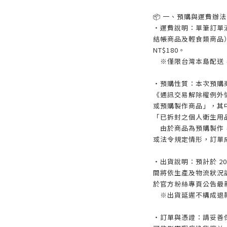
📦 一、預購與運費辦法
・運費說明：單筆訂單消費
結帳商品及輕食類商品），
NT$180。
※僅限台灣本島配送，
・預購性質：本次預購
《通訊交易解除權例外
或預購製作商品」，其
「已拆封之個人衛生用
由於商品為預購製作，
或法令規定情形，訂單
・出貨說明：預計於 2
間將依生產及物流狀況
於官方粉絲專頁公告最
※出貨延遲不構成退款
・訂單與憑證：請妥善