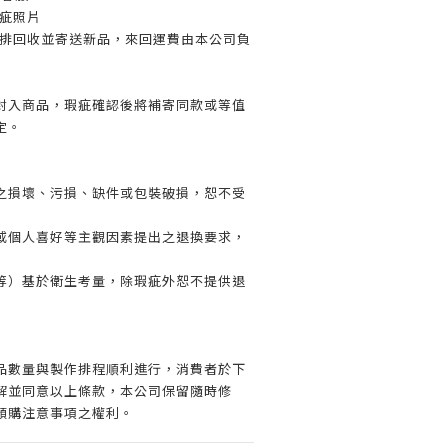
瑕疵照片
安排回收並寄送新品，來回運費由本公司負
封入商品，瑕疵確認後將補寄同款或等值
定。
之損壞、污損、缺件或包裝破損，恕不受
或個人喜好等主觀因素提出之退換要求，
等）基於衛生考量，除瑕疵外恕不提供退
品數量與製作排程順利進行，消費者於下
解並同意以上條款，本公司保留隨時修
預購注意事項之權利。