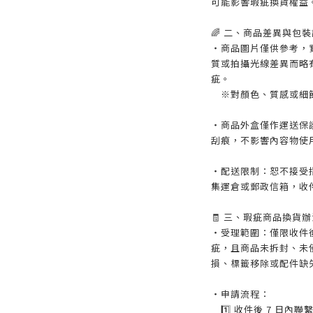
可能影響瑕疵換貨權益
🌈 二、商品差異與包
・商品圖片僅供參考，
質或拍攝光線差異而略
疵。
※對顏色、質感或細節
・商品外盒僅作運送保
刮痕，不影響內容物使
・配送限制：恕不接受
集運倉或郵政信箱，收
🧾 三、瑕疵商品換貨辦
・受理範圍：僅限收件後
疵，且商品未拆封、未
損、標籤移除或配件缺
・申請流程：
1️⃣ 收件後 7 日內聯