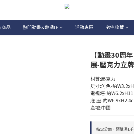
有商品
熱門動畫&遊戲IP
活動專區
宅宅收藏
【動畫30周年】
展-壓克力立牌
材質:壓克力
尺寸:角色-約W3.2xH
電視塔-約W6.2xH11
底 座-約W6.9xH2.4
產地:中國
指定分類，預購滿1千