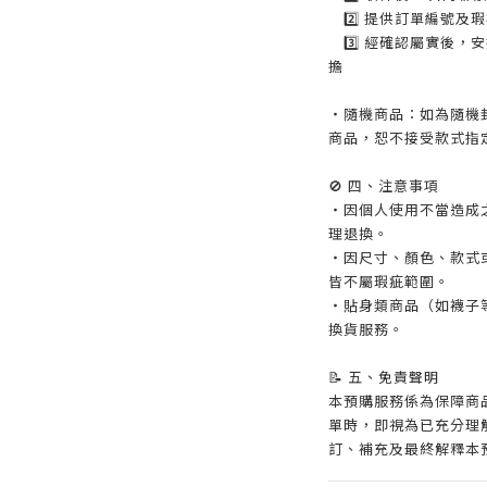
2️⃣ 提供訂單編號及
3️⃣ 經確認屬實後，
擔
・隨機商品：如為隨機
商品，恕不接受款式指
🚫 四、注意事項
・因個人使用不當造成
理退換。
・因尺寸、顏色、款式
皆不屬瑕疵範圍。
・貼身類商品（如襪子
換貨服務。
📝 五、免責聲明
本預購服務係為保障商
單時，即視為已充分理
訂、補充及最終解釋本