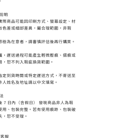
。
裝說明
實際商品可能因印刷方式、螢幕設定、材
有色差或細部差異，屬合理範圍，非瑕
極為在意者，請審慎評估後再行購買。
護，運送過程可能產生輕微壓痕、摺痕或
用，恕不列入瑕疵換貨範圍。
指定到貨時間或特定運送方式，不寄送至
件人姓名及地址請以中文填寫。
法
 7 日內（含假日） 發現商品非人為瑕
使用、包裝完整。若有使用痕跡、包裝破
失，恕不受理。
繫客服